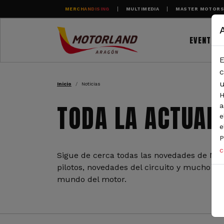
Pasar al contenido principal
MERCHANDISING
MULTIMEDIA
MASTER MOTOR
EVENTOS
E
RUTA DE NAVEGAC
c
u
Inicio
Noticias
H
TODA LA ACTUAL
a
e
e
P
c
Sigue de cerca todas las novedades de Mot
pilotos, novedades del circuito y mucho más
mundo del motor.