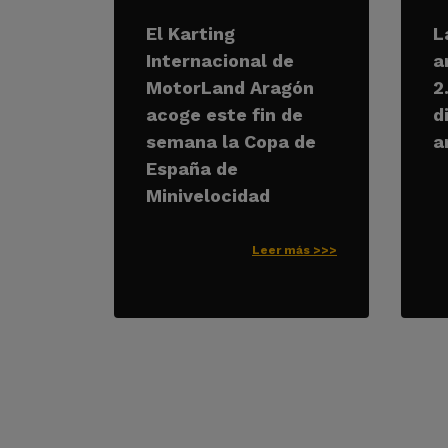
El Karting
L
Internacional de
a
MotorLand Aragón
2
acoge este fin de
d
semana la Copa de
a
España de
Minivelocidad
Leer más >>>