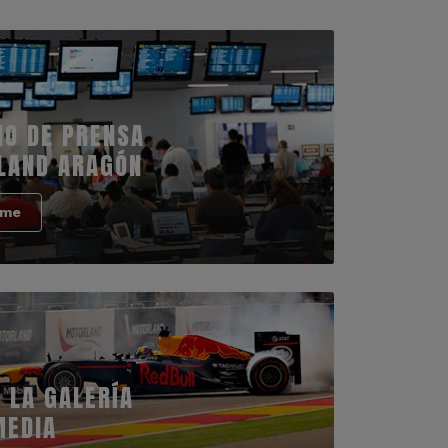
IO DE PRENSA
LAND ARAGÓN
rme
 LA GALERÍA
MEDIA