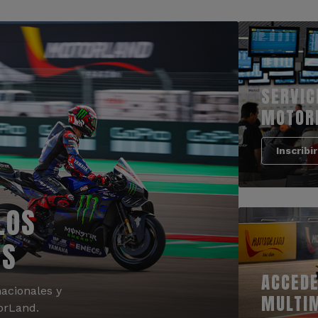
SERVIC
MOTOR
Inscribi
LOS
OS
ACCEDE
acionales y
MULTI
orLand.