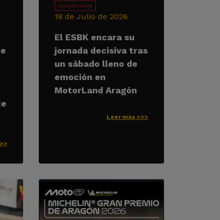
Competiciones
18 de Julio de 2026
El ESBK encara su
ke
jornada decisiva tras
un sábado lleno de
emoción en
MotorLand Aragón
te
Leer más >>>
>>>