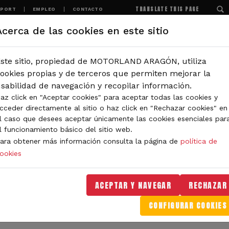
TRANSLATE THIS PAGE
SPORT
EMPLEO
CONTACTO
Acerca de las cookies en este sitio
MOTORLAND
EXPERIENCIAS
NOTICIAS
ste sitio, propiedad de MOTORLAND ARAGÓN, utiliza
IÓN
ookies propias y de terceros que permiten mejorar la
sabilidad de navegación y recopilar información.
az click en "Aceptar cookies" para aceptar todas las cookies y
IDAD DE MOTORLAND
cceder directamente al sitio o haz click en "Rechazar cookies" en
l caso que desees aceptar únicamente las cookies esenciales par
l funcionamiento básico del sitio web.
ara obtener más información consulta la página de
política de
ookies
orLand Aragón. Aquí encontrarás noticias sobre eventos, 
. Filtra por categoría o tipo de contenido y no te pierdas
ACEPTAR Y NAVEGAR
RECHAZAR
CONFIGURAR COOKIES