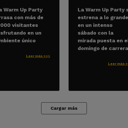
a Warm Up Party
La Warm Up Party 
rrasa con más de
estrena a lo grand
.000 visitantes
en un intenso
isfrutando en un
sábado con la
mbiente único
mirada puesta en e
domingo de carrer
Leer más >>>
Leer más 
Cargar más