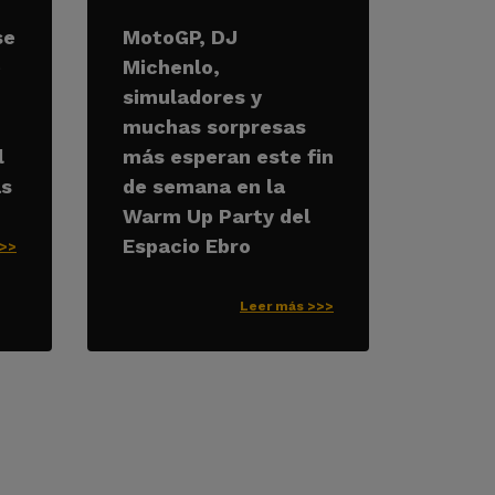
se
MotoGP, DJ
e
Michenlo,
simuladores y
muchas sorpresas
l
más esperan este fin
as
de semana en la
Warm Up Party del
Espacio Ebro
>>>
Leer más >>>