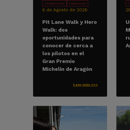
Competiciones
Experiencias
C
6 de Agosto de 2026
2
Pit Lane Walk y Hero
U
Walk: dos
M
oportunidades para
r
conocer de cerca a
A
los pilotos en el
Gran Premio
Michelin de Aragón
Leer más >>>