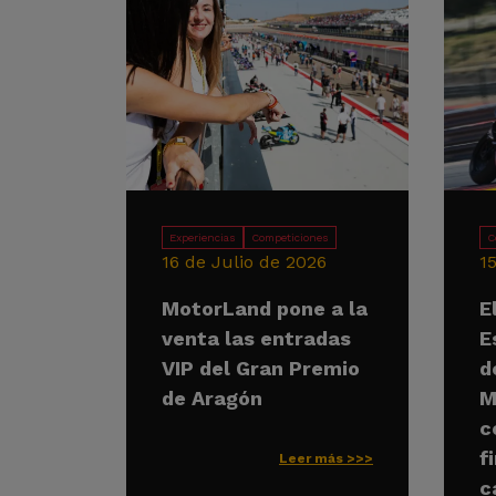
Experiencias
Competiciones
C
16 de Julio de 2026
1
MotorLand pone a la
E
venta las entradas
E
VIP del Gran Premio
d
de Aragón
M
c
f
Leer más >>>
c