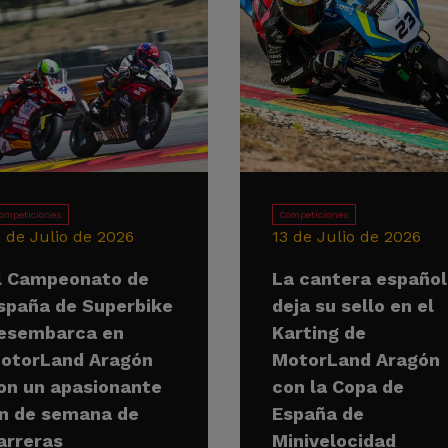
ompeticiones
Competiciones
5 de Julio de 2026
13 de Julio de 2026
l Campeonato de
La cantera españo
spaña de Superbike
deja su sello en el
esembarca en
Karting de
otorLand Aragón
MotorLand Aragón
on un apasionante
con la Copa de
in de semana de
España de
arreras
Minivelocidad