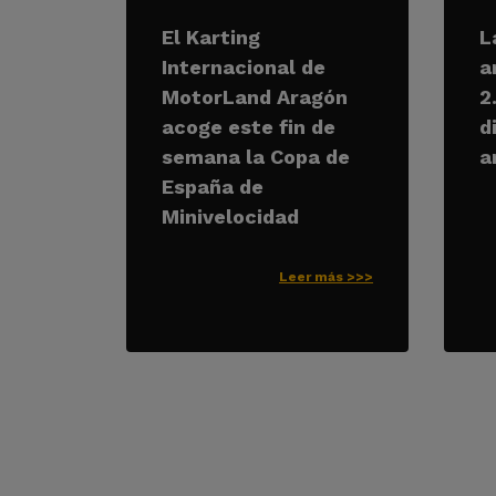
El Karting
L
Internacional de
a
MotorLand Aragón
2
acoge este fin de
d
semana la Copa de
a
España de
Minivelocidad
Leer más >>>