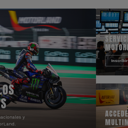
SERVIC
MOTOR
Inscribi
LOS
OS
ACCEDE
acionales y
MULTI
orLand.