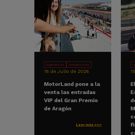
Experiencias
Competiciones
C
16 de Julio de 2026
1
MotorLand pone a la
E
venta las entradas
E
VIP del Gran Premio
d
de Aragón
M
c
f
Leer más >>>
c