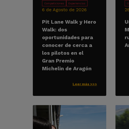
Competiciones
Experiencias
C
6 de Agosto de 2026
2
Pit Lane Walk y Hero
U
Walk: dos
M
oportunidades para
r
conocer de cerca a
A
los pilotos en el
Gran Premio
Michelin de Aragón
Leer más >>>