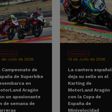
ompeticiones
Competiciones
5 de Julio de 2026
13 de Julio de 2026
l Campeonato de
La cantera españo
spaña de Superbike
deja su sello en el
esembarca en
Karting de
otorLand Aragón
MotorLand Aragón
on un apasionante
con la Copa de
in de semana de
España de
arreras
Minivelocidad