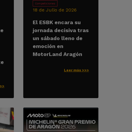
Competiciones
18 de Julio de 2026
El ESBK encara su
ke
jornada decisiva tras
un sábado lleno de
emoción en
MotorLand Aragón
te
Leer más >>>
>>>