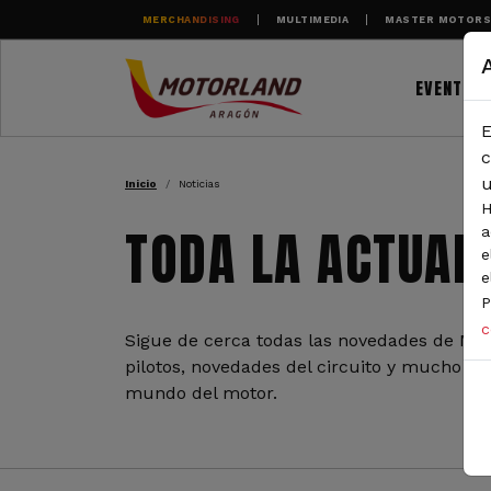
Pasar al contenido principal
MERCHANDISING
MULTIMEDIA
MASTER MOTOR
EVENTOS
E
RUTA DE NAVEGAC
c
u
Inicio
Noticias
H
TODA LA ACTUAL
a
e
e
P
c
Sigue de cerca todas las novedades de Mot
pilotos, novedades del circuito y mucho más
mundo del motor.