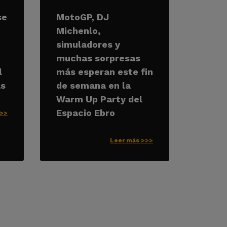
se
MotoGP, DJ
e
Michenlo,
simuladores y
muchas sorpresas
l
más esperan este fin
as
de semana en la
Warm Up Party del
Espacio Ebro
>>>
Leer más >>>