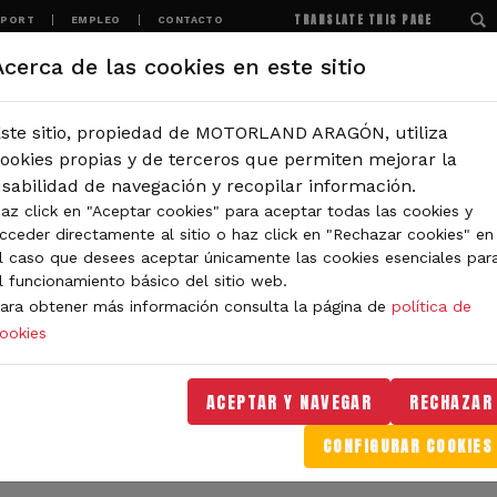
TRANSLATE THIS PAGE
SPORT
EMPLEO
CONTACTO
Acerca de las cookies en este sitio
MOTORLAND
EXPERIENCIAS
NOTICIAS
ste sitio, propiedad de MOTORLAND ARAGÓN, utiliza
IÓN
ookies propias y de terceros que permiten mejorar la
sabilidad de navegación y recopilar información.
az click en "Aceptar cookies" para aceptar todas las cookies y
IDAD DE MOTORLAND
cceder directamente al sitio o haz click en "Rechazar cookies" en
l caso que desees aceptar únicamente las cookies esenciales par
l funcionamiento básico del sitio web.
ara obtener más información consulta la página de
política de
ookies
orLand Aragón. Aquí encontrarás noticias sobre eventos, 
. Filtra por categoría o tipo de contenido y no te pierdas
ACEPTAR Y NAVEGAR
RECHAZAR
CONFIGURAR COOKIES