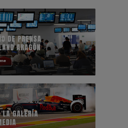
IO DE PRENSA
LAND ARAGÓN
rme
 LA GALERÍA
MEDIA