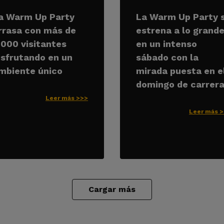
a Warm Up Party
La Warm Up Party 
rrasa con más de
estrena a lo grand
.000 visitantes
en un intenso
isfrutando en un
sábado con la
mbiente único
mirada puesta en e
domingo de carrer
Leer más >>>
Leer más 
Cargar más