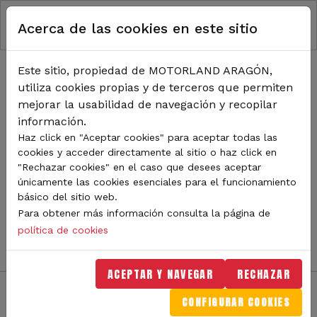
RUTA DE NAVEGACIÓN
Pasar al contenido principal
Acerca de las cookies en este sitio
Inicio
Noticias
TODA LA ACTUALIDAD DE
Este sitio, propiedad de MOTORLAND ARAGÓN,
utiliza cookies propias y de terceros que permiten
MOTORLAND
mejorar la usabilidad de navegación y recopilar
información.
Haz click en "Aceptar cookies" para aceptar todas las
cookies y acceder directamente al sitio o haz click en
Sigue de cerca todas las novedades de MotorLand
"Rechazar cookies" en el caso que desees aceptar
Aragón. Aquí encontrarás noticias sobre eventos,
únicamente las cookies esenciales para el funcionamiento
competiciones, pilotos, novedades del circuito y
básico del sitio web.
mucho más. Filtra por categoría o tipo de contenido y
Para obtener más información consulta la página de
no te pierdas nada del mundo del motor.
política de cookies
ACEPTAR Y NAVEGAR
RECHAZAR
CONFIGURAR COOKIES
Filtros