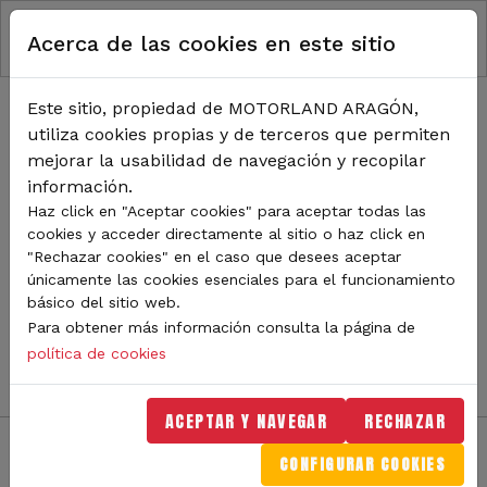
RUTA DE NAVEGACIÓN
Pasar al contenido principal
Acerca de las cookies en este sitio
Inicio
Noticias
TODA LA ACTUALIDAD DE
Este sitio, propiedad de MOTORLAND ARAGÓN,
utiliza cookies propias y de terceros que permiten
MOTORLAND
mejorar la usabilidad de navegación y recopilar
información.
Haz click en "Aceptar cookies" para aceptar todas las
cookies y acceder directamente al sitio o haz click en
Sigue de cerca todas las novedades de MotorLand
"Rechazar cookies" en el caso que desees aceptar
Aragón. Aquí encontrarás noticias sobre eventos,
únicamente las cookies esenciales para el funcionamiento
competiciones, pilotos, novedades del circuito y
básico del sitio web.
mucho más. Filtra por categoría o tipo de contenido y
Para obtener más información consulta la página de
no te pierdas nada del mundo del motor.
política de cookies
ACEPTAR Y NAVEGAR
RECHAZAR
CONFIGURAR COOKIES
Filtros