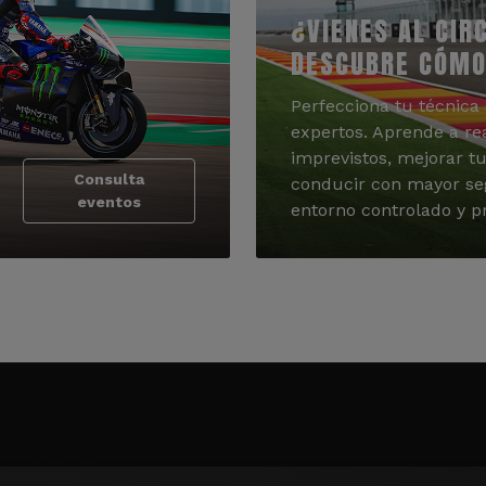
¿VIENES AL CIR
DESCUBRE CÓMO
Perfecciona tu técnica 
expertos. Aprende a re
imprevistos, mejorar tu
Consulta
conducir con mayor se
eventos
entorno controlado y pr