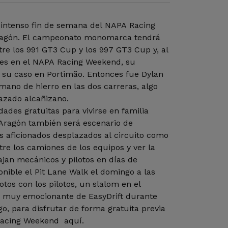
 intenso fin de semana del NAPA Racing
agón. El campeonato monomarca tendrá
re los 991 GT3 Cup y los 997 GT3 Cup y, al
es en el NAPA Racing Weekend, su
su caso en Portimão. Entonces fue Dylan
ano de hierro en las dos carreras, algo
razado alcañizano.
ades gratuitas para vivirse en familia
Aragón también será escenario de
os aficionados desplazados al circuito como
tre los camiones de los equipos y ver la
ajan mecánicos y pilotos en días de
nible el Pit Lane Walk el domingo a las
otos con los pilotos, un slalom en el
a muy emocionante de EasyDrift durante
, para disfrutar de forma gratuita previa
 Racing Weekend aquí.