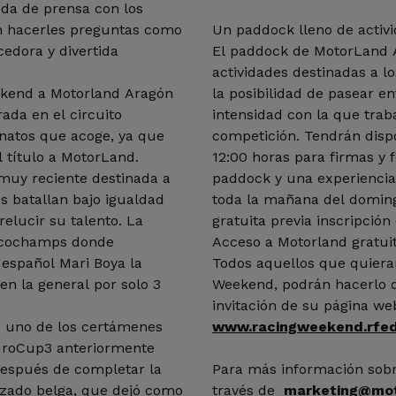
eda de prensa con los
n hacerles preguntas como
Un paddock lleno de activid
edora y divertida
El paddock de MotorLand 
actividades destinadas a l
ekend a Motorland Aragón
la posibilidad de pasear en
da en el circuito
intensidad con la que trab
onatos que acoge, ya que
competición. Tendrán dispo
 título a MotorLand.
12:00 horas para firmas y f
muy reciente destinada a
paddock y una experienci
s batallan bajo igualdad
toda la mañana del doming
relucir su talento. La
gratuita previa inscripció
ancochamps donde
Acceso a Motorland gratuit
l español Mari Boya la
Todos aquellos que quieran
 en la general por solo 3
Weekend, podrán hacerlo d
invitación de su página we
 uno de los certámenes
www.racingweekend.rfeda
EuroCup3 anteriormente
espués de completar la
Para más información sobre
azado belga, que dejó como
través de
marketing@mot