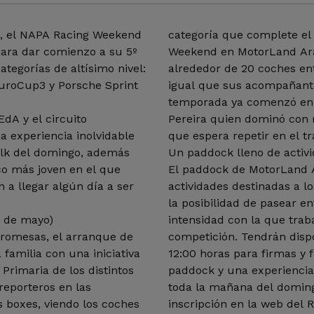
o, el NAPA Racing Weekend
categoría que complete el
ara dar comienzo a su 5º
Weekend en MotorLand Ar
tegorías de altísimo nivel:
alrededor de 20 coches ent
uroCup3 y Porsche Sprint
igual que sus acompañant
temporada ya comenzó en 
dA y el circuito
Pereira quien dominó con m
a experiencia inolvidable
que espera repetir en el t
Walk del domingo, además
Un paddock lleno de activid
ico más joven en el que
El paddock de MotorLand 
 a llegar algún día a ser
actividades destinadas a l
la posibilidad de pasear en
26 de mayo)
intensidad con la que trab
promesas, el arranque de
competición. Tendrán dispo
familia con una iniciativa
12:00 horas para firmas y f
 Primaria de los distintos
paddock y una experienci
reporteros en las
toda la mañana del domingo
s boxes, viendo los coches
inscripción en la web del