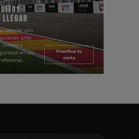
CUITO?
 LLEGAR
al volante con
accionar ante
 control y
Planifica tu
guridad en un
visita
ofesional.