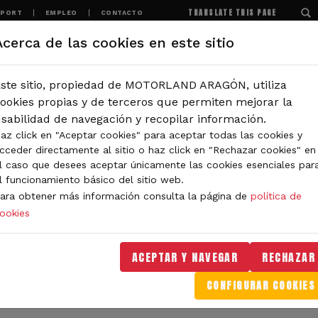
TRANSLATE THIS PAGE
SPORT
EMPLEO
CONTACTO
Acerca de las cookies en este sitio
MOTORLAND
EXPERIENCIAS
NOTICIAS
ste sitio, propiedad de MOTORLAND ARAGÓN, utiliza
IÓN
ookies propias y de terceros que permiten mejorar la
sabilidad de navegación y recopilar información.
az click en "Aceptar cookies" para aceptar todas las cookies y
IDAD DE MOTORLAND
cceder directamente al sitio o haz click en "Rechazar cookies" en
l caso que desees aceptar únicamente las cookies esenciales par
l funcionamiento básico del sitio web.
ara obtener más información consulta la página de
política de
ookies
orLand Aragón. Aquí encontrarás noticias sobre eventos, 
. Filtra por categoría o tipo de contenido y no te pierdas
ACEPTAR Y NAVEGAR
RECHAZAR
CONFIGURAR COOKIES