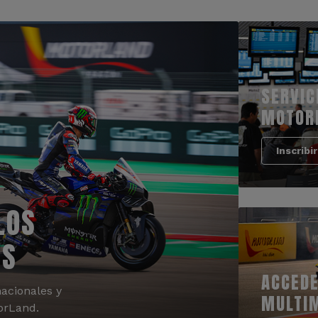
SERVIC
MOTOR
Inscribi
LOS
OS
ACCEDE
acionales y
MULTI
orLand.