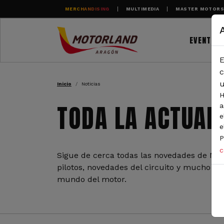
Pasar al contenido principal
MERCHANDISING
MULTIMEDIA
MASTER MOTOR
EVENTOS
E
RUTA DE NAVEGAC
c
u
Inicio
Noticias
H
TODA LA ACTUAL
a
e
e
P
c
Sigue de cerca todas las novedades de Mot
pilotos, novedades del circuito y mucho más
mundo del motor.