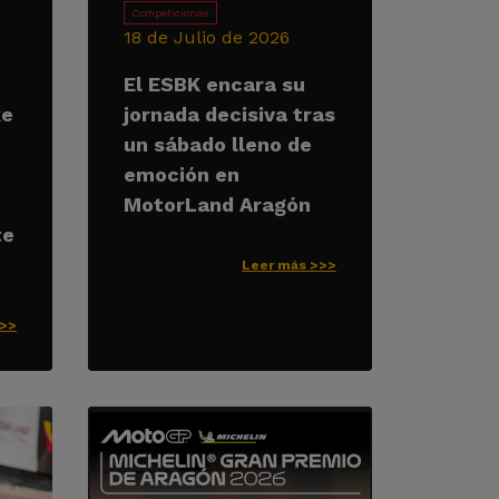
Competiciones
18 de Julio de 2026
El ESBK encara su
ke
jornada decisiva tras
un sábado lleno de
emoción en
MotorLand Aragón
te
Leer más >>>
>>>