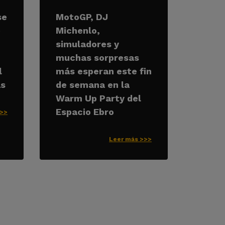
se
MotoGP, DJ
e
Michenlo,
simuladores y
muchas sorpresas
l
más esperan este fin
as
de semana en la
Warm Up Party del
Espacio Ebro
>>>
Leer más >>>