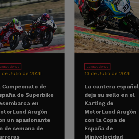
ompeticiones
Competiciones
5 de Julio de 2026
13 de Julio de 2026
l Campeonato de
La cantera españo
spaña de Superbike
deja su sello en el
esembarca en
Karting de
otorLand Aragón
MotorLand Aragón
on un apasionante
con la Copa de
in de semana de
España de
arreras
Minivelocidad