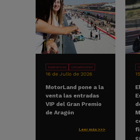
Experiencias
Competiciones
C
16 de Julio de 2026
1
MotorLand pone a la
E
venta las entradas
E
VIP del Gran Premio
d
de Aragón
M
c
f
Leer más >>>
c