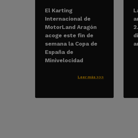
El Karting
L
Internacional de
a
MotorLand Aragón
2
acoge este fin de
d
semana la Copa de
a
España de
Minivelocidad
Leer más >>>