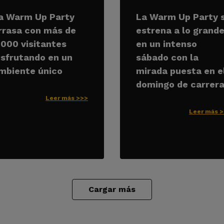
a Warm Up Party
La Warm Up Party 
rrasa con más de
estrena a lo grand
.000 visitantes
en un intenso
isfrutando en un
sábado con la
mbiente único
mirada puesta en e
domingo de carrer
Leer más >>>
Leer más 
Cargar más