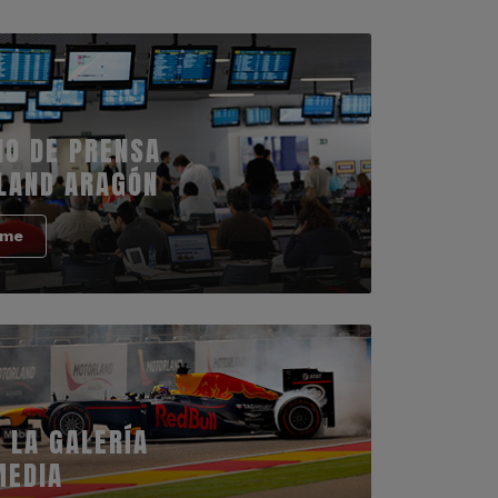
IO DE PRENSA
LAND ARAGÓN
rme
 LA GALERÍA
MEDIA