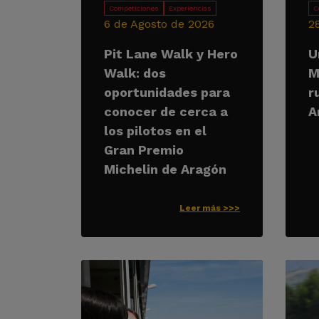
Competiciones
Experiencias
C
6 de Agosto de 2026
2
Pit Lane Walk y Hero
U
Walk: dos
M
oportunidades para
r
conocer de cerca a
A
los pilotos en el
Gran Premio
Michelin de Aragón
Leer más >>>