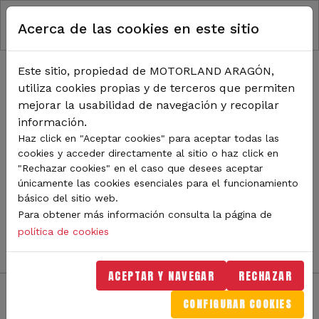
RUTA DE NAVEGACIÓN
Pasar al contenido principal
Acerca de las cookies en este sitio
Inicio
Noticias
TODA LA ACTUALIDAD DE
Este sitio, propiedad de MOTORLAND ARAGÓN,
utiliza cookies propias y de terceros que permiten
MOTORLAND
mejorar la usabilidad de navegación y recopilar
información.
Haz click en "Aceptar cookies" para aceptar todas las
cookies y acceder directamente al sitio o haz click en
Sigue de cerca todas las novedades de MotorLand
"Rechazar cookies" en el caso que desees aceptar
Aragón. Aquí encontrarás noticias sobre eventos,
únicamente las cookies esenciales para el funcionamiento
competiciones, pilotos, novedades del circuito y
básico del sitio web.
mucho más. Filtra por categoría o tipo de contenido y
Para obtener más información consulta la página de
no te pierdas nada del mundo del motor.
política de cookies
ACEPTAR Y NAVEGAR
RECHAZAR
CONFIGURAR COOKIES
Filtros