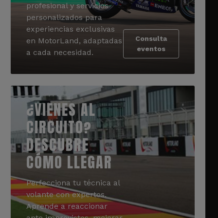
profesional y servicios
personalizados para
experiencias exclusivas
Consulta
en MotorLand, adaptadas
eventos
a cada necesidad.
¿VIENES AL
CIRCUITO?
DESCUBRE
CÓMO LLEGAR
Perfecciona tu técnica al
volante con expertos.
Aprende a reaccionar
ante imprevistos, mejorar