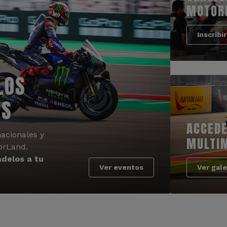
MOTOR
Inscribi
LOS
OS
ACCEDE
acionales y
MULTI
orLand.
delos a tu
Ver eventos
Ver gale