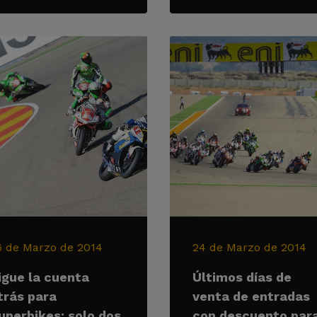
6 de Marzo de 2014
24 de Marzo de 2014
igue la cuenta
Últimos días de
trás para
venta de entradas
uperbikes: solo dos
con descuento par