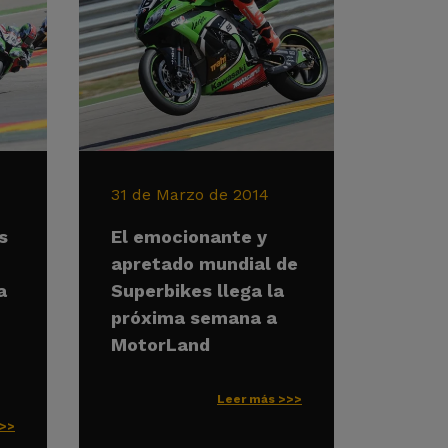
31 de Marzo de 2014
s
El emocionante y
apretado mundial de
a
Superbikes llega la
próxima semana a
MotorLand
Leer más >>>
>>>