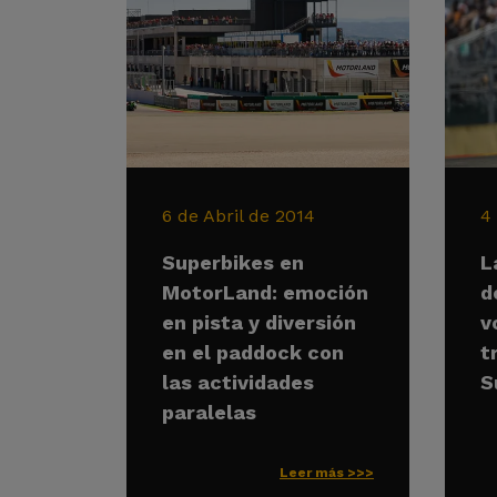
6 de Abril de 2014
4
Superbikes en
L
MotorLand: emoción
d
en pista y diversión
v
en el paddock con
t
las actividades
S
paralelas
Leer más >>>