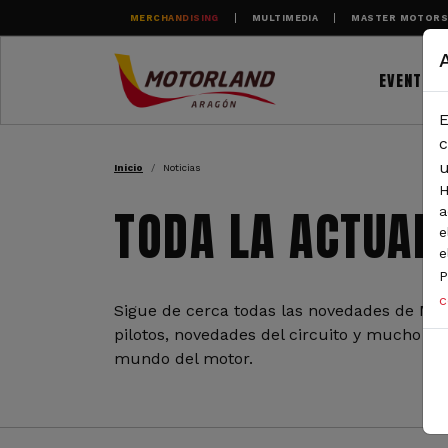
Pasar al contenido principal
MERCHANDISING
MULTIMEDIA
MASTER MOTOR
EVENTOS
E
RUTA DE NAVEGAC
c
u
Inicio
Noticias
H
TODA LA ACTUAL
a
e
e
P
c
Sigue de cerca todas las novedades de Mot
pilotos, novedades del circuito y mucho más
mundo del motor.