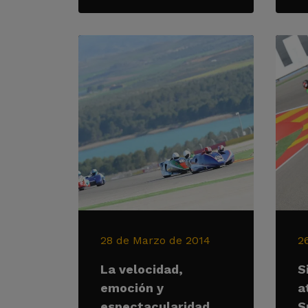
28 de Marzo de 2014
2
La velocidad,
S
emoción y
a
espectacularidad
S