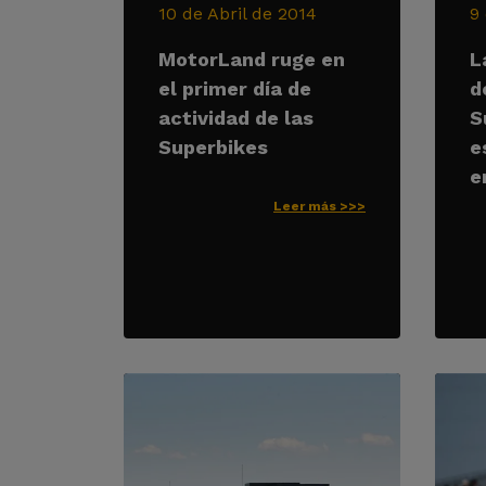
10 de Abril de 2014
9
MotorLand ruge en
L
el primer día de
d
actividad de las
S
Superbikes
e
e
Leer más >>>