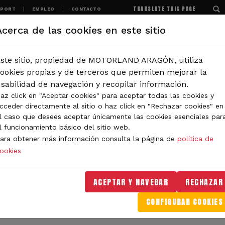
TRANSLATE THIS PAGE
SPORT
EMPLEO
CONTACTO
Acerca de las cookies en este sitio
MOTORLAND
EXPERIENCIAS
NOTICIAS
ste sitio, propiedad de MOTORLAND ARAGÓN, utiliza
IÓN
ookies propias y de terceros que permiten mejorar la
sabilidad de navegación y recopilar información.
az click en "Aceptar cookies" para aceptar todas las cookies y
IDAD DE MOTORLAND
cceder directamente al sitio o haz click en "Rechazar cookies" en
l caso que desees aceptar únicamente las cookies esenciales par
l funcionamiento básico del sitio web.
ara obtener más información consulta la página de
política de
ookies
orLand Aragón. Aquí encontrarás noticias sobre eventos, 
. Filtra por categoría o tipo de contenido y no te pierdas
ACEPTAR Y NAVEGAR
RECHAZAR
CONFIGURAR COOKIES