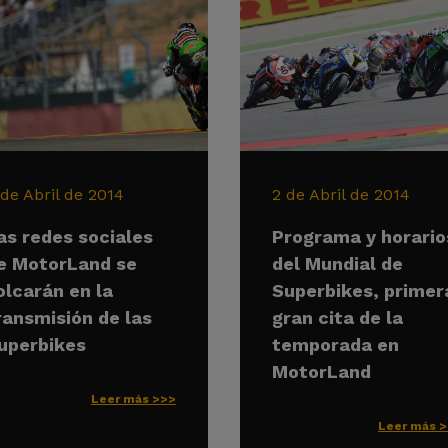
 de Abril de 2014
2 de Abril de 2014
as redes sociales
Programa y horario
e MotorLand se
del Mundial de
olcarán en la
Superbikes, primer
ransmisión de las
gran cita de la
uperbikes
temporada en
MotorLand
Leer más >>>
Leer más 