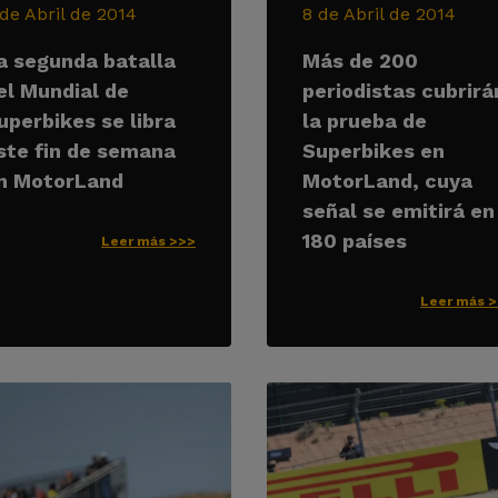
 de Abril de 2014
8 de Abril de 2014
a segunda batalla
Más de 200
el Mundial de
periodistas cubrirá
uperbikes se libra
la prueba de
ste fin de semana
Superbikes en
n MotorLand
MotorLand, cuya
señal se emitirá en
180 países
Leer más >>>
Leer más 