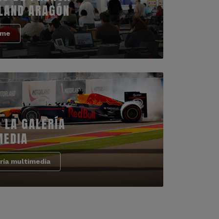
LAND ARAGÓN
rme
 LA GALERÍA
MEDIA
ría multimedia