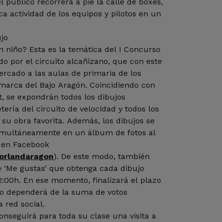
el público recorrerá a pie la calle de boxes,
ica actividad de los equipos y pilotos en un
jo
 del I Concurso
do por el circuito alcañizano, que con este
ercado a las aulas de primaria de los
omarca del Bajo Aragón. Coincidiendo con
t, se expondrán todos los dibujos
tería del circuito de velocidad y todos los
 su obra favorita. Además, los dibujos se
imultáneamente en un álbum de fotos al
d en Facebook
orlandaragon
). De este modo, también
 ‘Me gustas’ que obtenga cada dibujo
12:00h. En ese momento, finalizará el plazo
a red social.
nseguirá para toda su clase una visita a