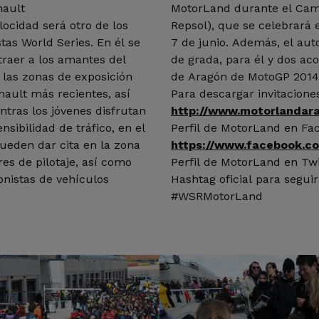
nault
MotorLand durante el Cam
locidad será otro de los
Repsol), que se celebrará e
tas World Series. En él se
7 de junio. Además, el auto
traer a los amantes del
de grada, para él y dos a
 las zonas de exposición
de Aragón de MotoGP 2014,
enault más recientes, así
Para descargar invitacione
tras los jóvenes disfrutan
http://www.motorlandar
sibilidad de tráfico, en el
Perfil de MotorLand en Fa
pueden dar cita en la zona
https://www.facebook.c
es de pilotaje, así como
Perfil de MotorLand en T
onistas de vehículos
Hashtag oficial para segui
#WSRMotorLand