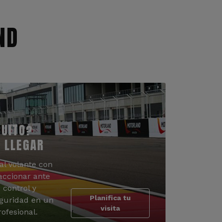
ND
CUITO?
 LLEGAR
al volante con
accionar ante
 control y
Planifica tu
guridad en un
visita
ofesional.