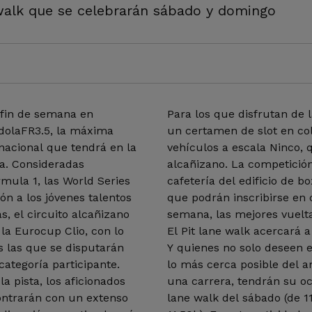
 walk que se celebrarán sábado y domingo
 fin de semana en
Para los que disfrutan de
dolaFR3.5, la máxima
un certamen de slot en col
nacional que tendrá en la
vehículos a escala Ninco, 
a. Consideradas
alcañizano. La competición
mula 1, las World Series
cafetería del edificio de bo
n a los jóvenes talentos
que podrán inscribirse en 
, el circuito alcañizano
semana, las mejores vuelta
la Eurocup Clio, con lo
El Pit lane walk acercará a
s las que se disputarán
Y quienes no solo deseen e
categoría participante.
lo más cerca posible del 
a pista, los aficionados
una carrera, tendrán su oc
ontrarán con un extenso
lane walk del sábado (de 1