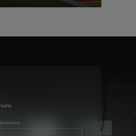
nadie.
lectrónico