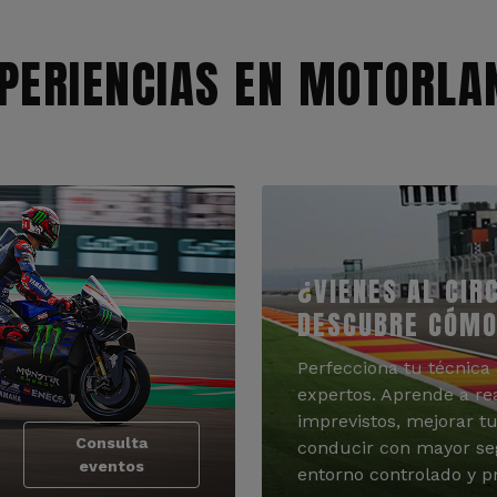
PERIENCIAS EN MOTORLA
¿VIENES AL CIR
DESCUBRE CÓMO
Perfecciona tu técnica 
expertos. Aprende a re
imprevistos, mejorar tu
Consulta
conducir con mayor se
eventos
entorno controlado y pr