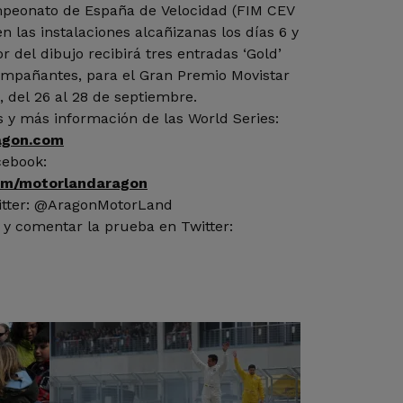
peonato de España de Velocidad (FIM CEV
n las instalaciones alcañizanas los días 6 y
r del dibujo recibirá tres entradas ‘Gold’
compañantes, para el Gran Premio Movistar
 del 26 al 28 de septiembre.
s y más información de las World Series:
agon.com
cebook:
om/motorlandaragon
witter: @AragonMotorLand
r y comentar la prueba en Twitter: