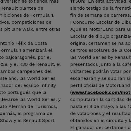
diversión se extienda más
11:50h). En esta actividad, 
s Renault plantea de
siendo testigo de la frenét
hibiciones de Formula 1,
fin de semana de carreras.
tivos, competiciones de
I Concurso Escolar de Dibu
 pit lane walk, entre otras
¿Qué es MotorLand para un niño? Esta es la temática
Escolar de dibujo organiza
Antonio Félix da Costa
original certamen se ha ac
Formula 1 amenizará el
centros escolares de la C
to bajoaragonés, por el
las World Series by Renaul
28, y el R30 de Renault, el
presentados junto a la cafe
l, ambos campeones del
visitantes podrán votar por
te año, las World Series
escanearán y se subirán s
nador del equipo Infinity
perfil oficial de MotorLan
loto portugués que la
(
www.facebook.com/mot
levarse las World Series, y
computarán la cantidad de
ato Alemán de Turismos,
hasta el 8 de mayo, a las 
 Además, el programa de
de votaciones y el resultado dependerá de la suma de votos
 Show y el Renault Sport
obtenidos en el circuito y l
El ganador del certamen co