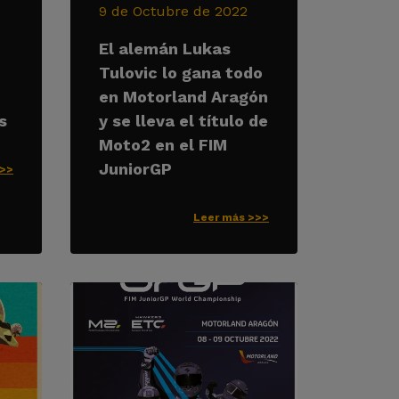
9 de Octubre de 2022
El alemán Lukas
Tulovic lo gana todo
en Motorland Aragón
s
y se lleva el título de
Moto2 en el FIM
JuniorGP
>>>
Leer más >>>