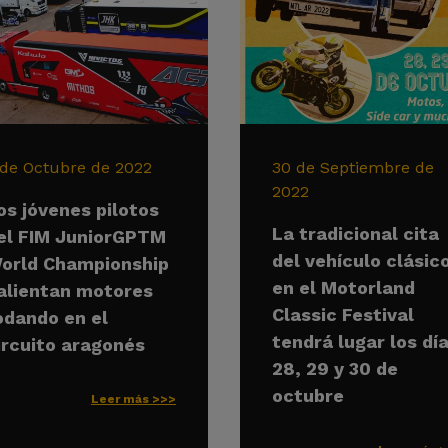
 de Octubre de 2022
30 de Septiembre de
2022
os jóvenes pilotos
La tradicional cita
el FIM JuniorGPTM
del vehículo clásic
orld Championship
en el Motorland
alientan motores
Classic Festival
odando en el
tendrá lugar los dí
ircuito aragonés
28, 29 y 30 de
octubre
Leer más >>>