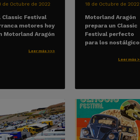
8 de Octubre de 2022
18 de Octubre de 2022
l Classic Festival
Motorland Aragón
rranca motores hoy
prepara un Classic
n Motorland Aragón
Festival perfecto
para los nostálgico
Leer más >>>
Leer más 