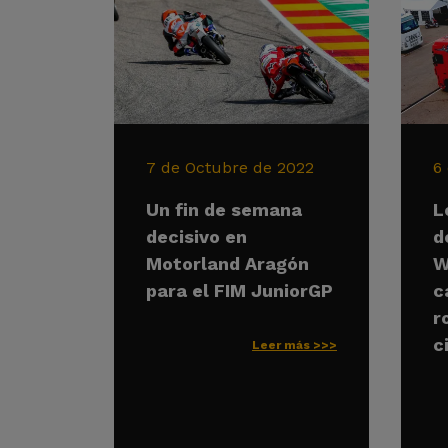
7 de Octubre de 2022
6
Un fin de semana
L
decisivo en
d
Motorland Aragón
W
para el FIM JuniorGP
c
r
c
Leer más >>>