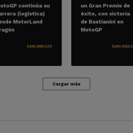
otoGP continúa su
un Gran Premio de
arrera (logística)
éxito, con victoria
esde MotorLand
de Bastianini en
ragón
MotoGP
Leer más >>>
Leer más 
Cargar más