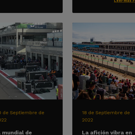
Leer más 
0 de Septiembre de
18 de Septiembre de
022
2022
l mundial de
La afición vibra en