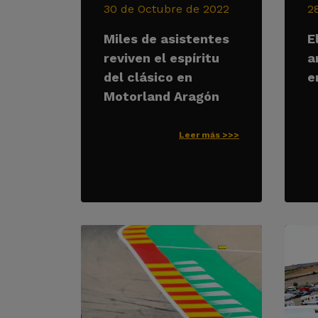
30 de Octubre de 2022
2
Miles de asistentes
E
reviven el espíritu
a
del clásico en
e
Motorland Aragón
Leer más >>>