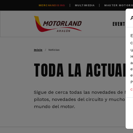
Pasar al contenido principal
MERCHANDISING
MULTIMEDIA
MASTER MOTOR
EVENTOS
E
RUTA DE NAVEGAC
c
u
Inicio
Noticias
H
TODA LA ACTUAL
a
e
e
P
c
Sigue de cerca todas las novedades de Mot
pilotos, novedades del circuito y mucho más
mundo del motor.