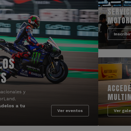
SERVIC
MOTOR
Inscribi
LOS
OS
ACCEDE
acionales y
MULTI
orLand.
delos a tu
Ver eventos
Ver gale