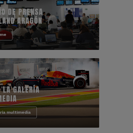
IO DE PRENSA
LAND ARAGÓN
rme
 LA GALERÍA
MEDIA
ría multimedia