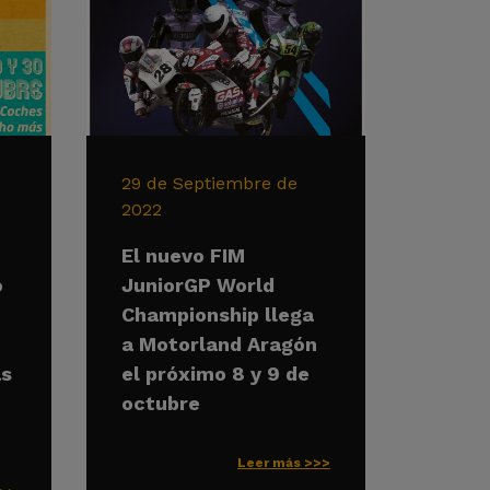
29 de Septiembre de
2022
El nuevo FIM
o
JuniorGP World
Championship llega
a Motorland Aragón
as
el próximo 8 y 9 de
octubre
Leer más >>>