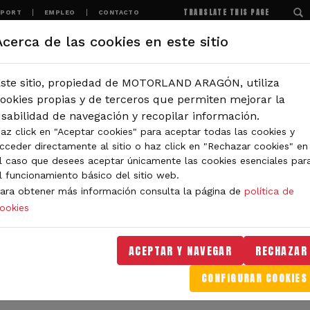
TRANSLATE THIS PAGE
SPORT
EMPLEO
CONTACTO
Acerca de las cookies en este sitio
MOTORLAND
EXPERIENCIAS
NOTICIAS
ste sitio, propiedad de MOTORLAND ARAGÓN, utiliza
IÓN
ookies propias y de terceros que permiten mejorar la
sabilidad de navegación y recopilar información.
az click en "Aceptar cookies" para aceptar todas las cookies y
IDAD DE MOTORLAND
cceder directamente al sitio o haz click en "Rechazar cookies" en
l caso que desees aceptar únicamente las cookies esenciales par
l funcionamiento básico del sitio web.
ara obtener más información consulta la página de
política de
ookies
orLand Aragón. Aquí encontrarás noticias sobre eventos, 
. Filtra por categoría o tipo de contenido y no te pierdas
ACEPTAR Y NAVEGAR
RECHAZAR
CONFIGURAR COOKIES