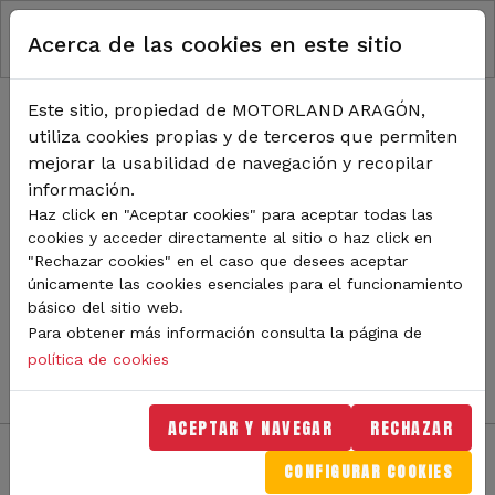
RUTA DE NAVEGACIÓN
Pasar al contenido principal
Acerca de las cookies en este sitio
Inicio
Noticias
TODA LA ACTUALIDAD DE
Este sitio, propiedad de MOTORLAND ARAGÓN,
utiliza cookies propias y de terceros que permiten
MOTORLAND
mejorar la usabilidad de navegación y recopilar
información.
Haz click en "Aceptar cookies" para aceptar todas las
cookies y acceder directamente al sitio o haz click en
Sigue de cerca todas las novedades de MotorLand
"Rechazar cookies" en el caso que desees aceptar
Aragón. Aquí encontrarás noticias sobre eventos,
únicamente las cookies esenciales para el funcionamiento
competiciones, pilotos, novedades del circuito y
básico del sitio web.
mucho más. Filtra por categoría o tipo de contenido y
Para obtener más información consulta la página de
no te pierdas nada del mundo del motor.
política de cookies
ACEPTAR Y NAVEGAR
RECHAZAR
CONFIGURAR COOKIES
Filtros