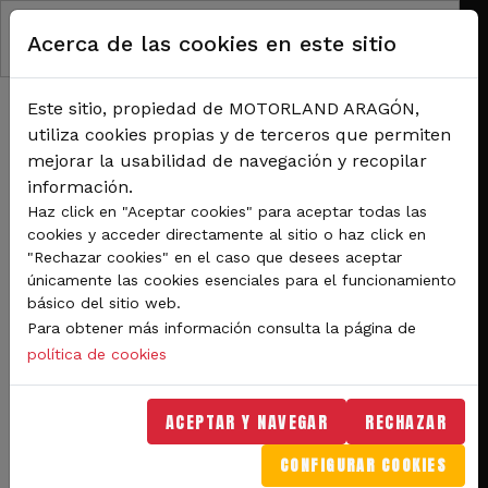
Pasar al contenido principal
Acerca de las cookies en este sitio
Este sitio, propiedad de MOTORLAND ARAGÓN,
utiliza cookies propias y de terceros que permiten
mejorar la usabilidad de navegación y recopilar
información.
RUTA DE NAVEGACIÓN
Haz click en "Aceptar cookies" para aceptar todas las
Inicio
Noticias
cookies y acceder directamente al sitio o haz click en
La segunda batalla del Mundial de Superbikes se libra este fin de semana en
"Rechazar cookies" en el caso que desees aceptar
MotorLand
únicamente las cookies esenciales para el funcionamiento
básico del sitio web.
La segunda batalla del
Para obtener más información consulta la página de
Mundial de Superbikes se
política de cookies
libra este fin de semana
ACEPTAR Y NAVEGAR
RECHAZAR
en MotorLand
CONFIGURAR COOKIES