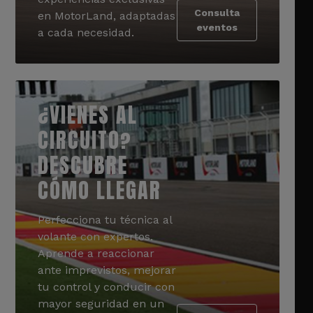
Consulta
en MotorLand, adaptadas
eventos
a cada necesidad.
¿VIENES AL
CIRCUITO?
DESCUBRE
CÓMO LLEGAR
Perfecciona tu técnica al
volante con expertos.
Aprende a reaccionar
ante imprevistos, mejorar
tu control y conducir con
mayor seguridad en un