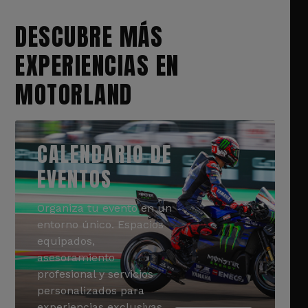
DESCUBRE MÁS
EXPERIENCIAS EN
MOTORLAND
CALENDARIO DE
EVENTOS
Organiza tu evento en un
entorno único. Espacios
equipados,
asesoramiento
profesional y servicios
personalizados para
experiencias exclusivas