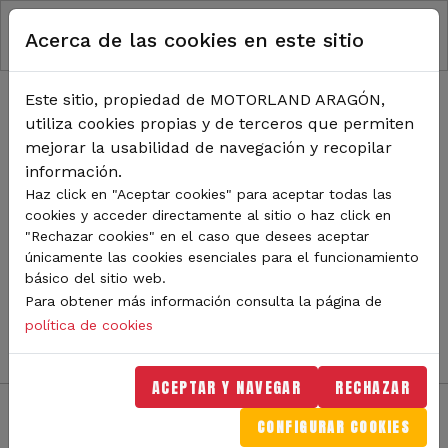
RUTA DE NAVEGACIÓN
Pasar al contenido principal
Acerca de las cookies en este sitio
Inicio
Noticias
TODA LA ACTUALIDAD DE
Este sitio, propiedad de MOTORLAND ARAGÓN,
utiliza cookies propias y de terceros que permiten
MOTORLAND
mejorar la usabilidad de navegación y recopilar
información.
Haz click en "Aceptar cookies" para aceptar todas las
cookies y acceder directamente al sitio o haz click en
Sigue de cerca todas las novedades de MotorLand
"Rechazar cookies" en el caso que desees aceptar
Aragón. Aquí encontrarás noticias sobre eventos,
únicamente las cookies esenciales para el funcionamiento
competiciones, pilotos, novedades del circuito y
básico del sitio web.
mucho más. Filtra por categoría o tipo de contenido y
Para obtener más información consulta la página de
no te pierdas nada del mundo del motor.
política de cookies
ACEPTAR Y NAVEGAR
RECHAZAR
CONFIGURAR COOKIES
Filtros