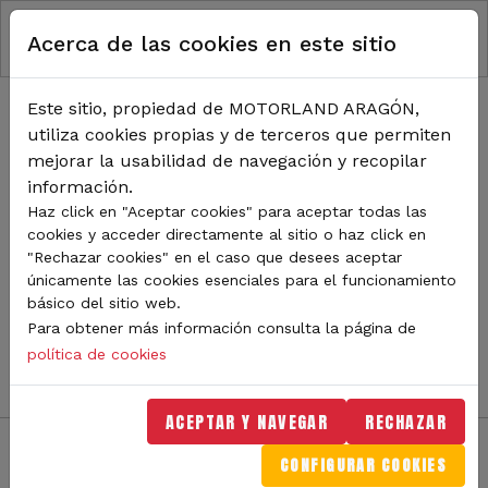
RUTA DE NAVEGACIÓN
Pasar al contenido principal
Acerca de las cookies en este sitio
Inicio
Noticias
TODA LA ACTUALIDAD DE
Este sitio, propiedad de MOTORLAND ARAGÓN,
utiliza cookies propias y de terceros que permiten
MOTORLAND
mejorar la usabilidad de navegación y recopilar
información.
Haz click en "Aceptar cookies" para aceptar todas las
cookies y acceder directamente al sitio o haz click en
Sigue de cerca todas las novedades de MotorLand
"Rechazar cookies" en el caso que desees aceptar
Aragón. Aquí encontrarás noticias sobre eventos,
únicamente las cookies esenciales para el funcionamiento
competiciones, pilotos, novedades del circuito y
básico del sitio web.
mucho más. Filtra por categoría o tipo de contenido y
Para obtener más información consulta la página de
no te pierdas nada del mundo del motor.
política de cookies
ACEPTAR Y NAVEGAR
RECHAZAR
CONFIGURAR COOKIES
Filtros