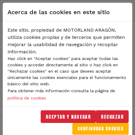
RUTA DE NAVEGACIÓN
Pasar al contenido principal
Acerca de las cookies en este sitio
Inicio
Noticias
TODA LA ACTUALIDAD DE
Este sitio, propiedad de MOTORLAND ARAGÓN,
utiliza cookies propias y de terceros que permiten
MOTORLAND
mejorar la usabilidad de navegación y recopilar
información.
Haz click en "Aceptar cookies" para aceptar todas las
cookies y acceder directamente al sitio o haz click en
Sigue de cerca todas las novedades de MotorLand
"Rechazar cookies" en el caso que desees aceptar
Aragón. Aquí encontrarás noticias sobre eventos,
únicamente las cookies esenciales para el funcionamiento
competiciones, pilotos, novedades del circuito y
básico del sitio web.
mucho más. Filtra por categoría o tipo de contenido y
Para obtener más información consulta la página de
no te pierdas nada del mundo del motor.
política de cookies
ACEPTAR Y NAVEGAR
RECHAZAR
CONFIGURAR COOKIES
Filtros