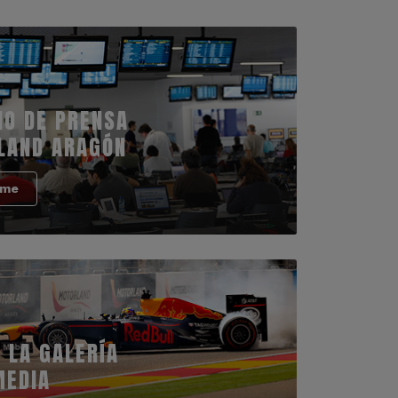
IO DE PRENSA
LAND ARAGÓN
rme
 LA GALERÍA
MEDIA