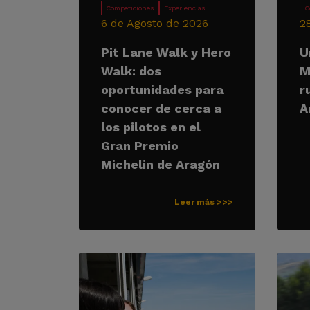
Competiciones
Experiencias
C
6 de Agosto de 2026
2
Pit Lane Walk y Hero
U
Walk: dos
M
oportunidades para
r
conocer de cerca a
A
los pilotos en el
Gran Premio
Michelin de Aragón
Leer más >>>