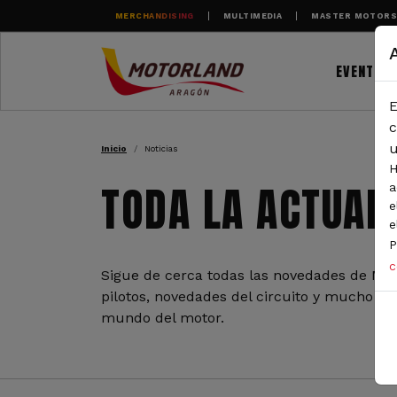
Pasar al contenido principal
MERCHANDISING
MULTIMEDIA
MASTER MOTOR
EVENTOS
E
RUTA DE NAVEGAC
c
u
Inicio
Noticias
H
TODA LA ACTUAL
a
e
e
P
c
Sigue de cerca todas las novedades de Mot
pilotos, novedades del circuito y mucho más
mundo del motor.