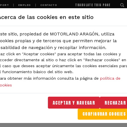
TRANSLATE THIS PAGE
SPORT
EMPLEO
CONTACTO
Acerca de las cookies en este sitio
MOTORLAND
EXPERIENCIAS
NOTICIAS
ste sitio, propiedad de MOTORLAND ARAGÓN, utiliza
IÓN
ookies propias y de terceros que permiten mejorar la
sabilidad de navegación y recopilar información.
az click en "Aceptar cookies" para aceptar todas las cookies y
IDAD DE MOTORLAND
cceder directamente al sitio o haz click en "Rechazar cookies" en
l caso que desees aceptar únicamente las cookies esenciales par
l funcionamiento básico del sitio web.
ara obtener más información consulta la página de
política de
ookies
orLand Aragón. Aquí encontrarás noticias sobre eventos, 
. Filtra por categoría o tipo de contenido y no te pierdas
ACEPTAR Y NAVEGAR
RECHAZAR
CONFIGURAR COOKIES