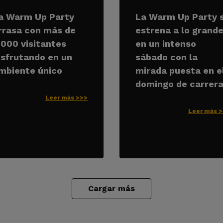
a Warm Up Party
La Warm Up Party 
rrasa con más de
estrena a lo grand
.000 visitantes
en un intenso
isfrutando en un
sábado con la
mbiente único
mirada puesta en e
domingo de carrer
Leer más >>>
Leer más 
Cargar más