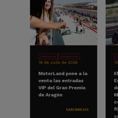
Experiencias
Competiciones
C
16 de Julio de 2026
1
MotorLand pone a la
E
venta las entradas
E
VIP del Gran Premio
d
de Aragón
M
c
f
Leer más >>>
c