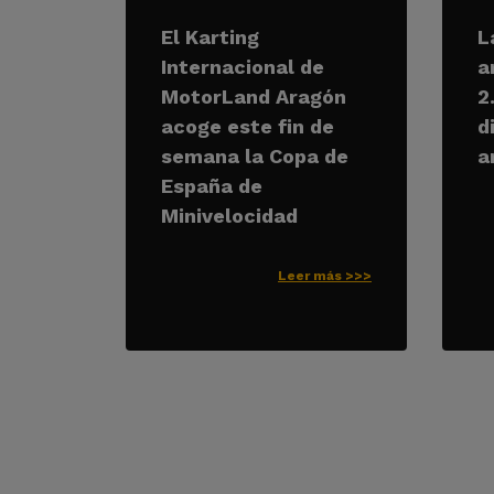
El Karting
L
Internacional de
a
MotorLand Aragón
2
acoge este fin de
d
semana la Copa de
a
España de
Minivelocidad
Leer más >>>