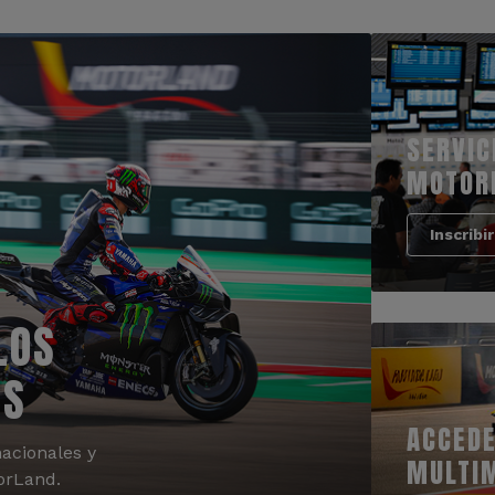
SERVIC
MOTOR
Inscribi
LOS
OS
ACCEDE
acionales y
MULTI
orLand.