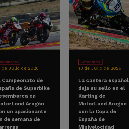
ompeticiones
Competiciones
5 de Julio de 2026
13 de Julio de 2026
l Campeonato de
La cantera españo
spaña de Superbike
deja su sello en el
esembarca en
Karting de
otorLand Aragón
MotorLand Aragón
on un apasionante
con la Copa de
in de semana de
España de
arreras
Minivelocidad