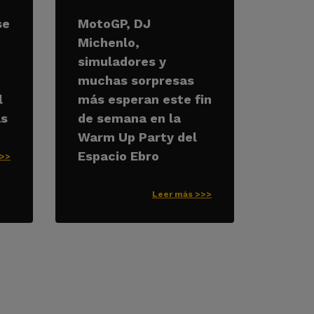
se
MotoGP, DJ
e
Michenlo,
simuladores y
muchas sorpresas
l
más esperan este fin
as
de semana en la
Warm Up Party del
Espacio Ebro
>>>
Leer más >>>