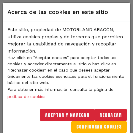
RUTA DE NAVEGACIÓN
Pasar al contenido principal
Acerca de las cookies en este sitio
Inicio
Noticias
TODA LA ACTUALIDAD DE
Este sitio, propiedad de MOTORLAND ARAGÓN,
utiliza cookies propias y de terceros que permiten
MOTORLAND
mejorar la usabilidad de navegación y recopilar
información.
Haz click en "Aceptar cookies" para aceptar todas las
cookies y acceder directamente al sitio o haz click en
Sigue de cerca todas las novedades de MotorLand
"Rechazar cookies" en el caso que desees aceptar
Aragón. Aquí encontrarás noticias sobre eventos,
únicamente las cookies esenciales para el funcionamiento
competiciones, pilotos, novedades del circuito y
básico del sitio web.
mucho más. Filtra por categoría o tipo de contenido y
Para obtener más información consulta la página de
no te pierdas nada del mundo del motor.
política de cookies
ACEPTAR Y NAVEGAR
RECHAZAR
CONFIGURAR COOKIES
Filtros