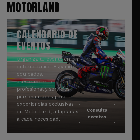
MOTORLAND
CALENDARIO DE
EVENTOS
Organiza tu evento en un
entorno único. Espacios
equipados,
asesoramiento
profesional y servicios
personalizados para
experiencias exclusivas
Consulta
en MotorLand, adaptadas
eventos
a cada necesidad.