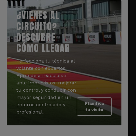
¿VIENES AL
CIRCUITO?
DESCUBRE
CÓMO LLEGAR
Perfecciona tu técnica al
volante con expertos.
Aprende a reaccionar
ante imprevistos, mejorar
tu control y conducir con
mayor seguridad en un
Planifica
entorno controlado y
tu visita
profesional.