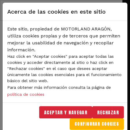
Pasar al contenido principal
Acerca de las cookies en este sitio
Este sitio, propiedad de MOTORLAND ARAGÓN,
utiliza cookies propias y de terceros que permiten
mejorar la usabilidad de navegación y recopilar
información.
RUTA DE NAVEGACIÓN
Haz click en "Aceptar cookies" para aceptar todas las
Inicio
Noticias
cookies y acceder directamente al sitio o haz click en
Comienza la cuenta atrás para WorldSBK con un test previo a la cita en
"Rechazar cookies" en el caso que desees aceptar
MotorLand Aragón
únicamente las cookies esenciales para el funcionamiento
básico del sitio web.
Comienza la cuenta atrás
Para obtener más información consulta la página de
para WorldSBK con un
política de cookies
test previo a la cita en
ACEPTAR Y NAVEGAR
RECHAZAR
MotorLand Aragón
CONFIGURAR COOKIES