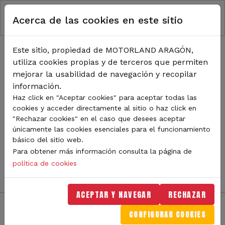
RUTA DE NAVEGACIÓN
Pasar al contenido principal
Acerca de las cookies en este sitio
Inicio
Noticias
TODA LA ACTUALIDAD DE
Este sitio, propiedad de MOTORLAND ARAGÓN,
utiliza cookies propias y de terceros que permiten
MOTORLAND
mejorar la usabilidad de navegación y recopilar
información.
Haz click en "Aceptar cookies" para aceptar todas las
cookies y acceder directamente al sitio o haz click en
Sigue de cerca todas las novedades de MotorLand
"Rechazar cookies" en el caso que desees aceptar
Aragón. Aquí encontrarás noticias sobre eventos,
únicamente las cookies esenciales para el funcionamiento
competiciones, pilotos, novedades del circuito y
básico del sitio web.
mucho más. Filtra por categoría o tipo de contenido y
Para obtener más información consulta la página de
no te pierdas nada del mundo del motor.
política de cookies
ACEPTAR Y NAVEGAR
RECHAZAR
CONFIGURAR COOKIES
Filtros