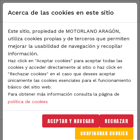
RUTA DE NAVEGACIÓN
Pasar al contenido principal
Acerca de las cookies en este sitio
Inicio
Noticias
TODA LA ACTUALIDAD DE
Este sitio, propiedad de MOTORLAND ARAGÓN,
utiliza cookies propias y de terceros que permiten
MOTORLAND
mejorar la usabilidad de navegación y recopilar
información.
Haz click en "Aceptar cookies" para aceptar todas las
cookies y acceder directamente al sitio o haz click en
Sigue de cerca todas las novedades de MotorLand
"Rechazar cookies" en el caso que desees aceptar
Aragón. Aquí encontrarás noticias sobre eventos,
únicamente las cookies esenciales para el funcionamiento
competiciones, pilotos, novedades del circuito y
básico del sitio web.
mucho más. Filtra por categoría o tipo de contenido y
Para obtener más información consulta la página de
no te pierdas nada del mundo del motor.
política de cookies
ACEPTAR Y NAVEGAR
RECHAZAR
CONFIGURAR COOKIES
Filtros