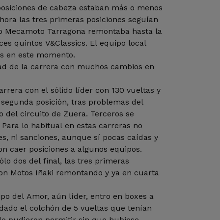
 posiciones de cabeza estaban más o menos
 hora las tres primeras posiciones seguían
o Mecamoto Tarragona remontaba hasta la
ces quintos V&Classics. El equipo local
os en este momento.
d de la carrera con muchos cambios en
arrera con el sólido líder con 130 vueltas y
 segunda posición, tras problemas del
 del circuito de Zuera. Terceros se
Para lo habitual en estas carreras no
s, ni sanciones, aunque sí pocas caídas y
on caer posiciones a algunos equipos.
ólo dos del final, las tres primeras
on Motos Iñaki remontando y ya en cuarta
ipo del Amor, aún líder, entro en boxes a
dado el colchón de 5 vueltas que tenían
lo pudieron permitir sin que hubiese