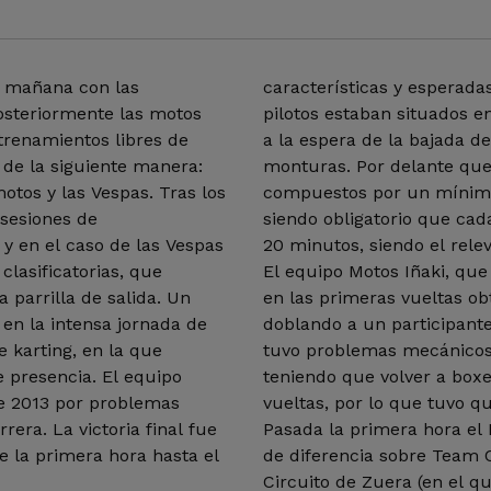
a mañana con las
características y esperadas
Posteriormente las motos
pilotos estaban situados en
trenamientos libres de
a la espera de la bajada d
s de la siguiente manera:
monturas. Por delante qu
tos y las Vespas. Tras los
compuestos por un mínimo
 sesiones de
siendo obligatorio que cad
 y en el caso de las Vespas
20 minutos, siendo el rel
clasificatorias, que
El equipo Motos Iñaki, que
 parrilla de salida. Un
en las primeras vueltas ob
 en la intensa jornada de
doblando a un participante
e karting, en la que
tuvo problemas mecánicos 
e presencia. El equipo
teniendo que volver a boxe
de 2013 por problemas
vueltas, por lo que tuvo 
rera. La victoria final fue
Pasada la primera hora el
 la primera hora hasta el
de diferencia sobre Team 
Circuito de Zuera (en el qu