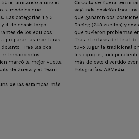
 libre, limitando a uno el
Circuito de Zuera termina
as a modelos que
segunda posición tras una
. Las categorías 1 y 3
que ganaron dos posiciones
 y 4 de chasis largo.
Racing (248 vueltas) y sex
rantes de los equipos
que tuvieron problemas en 
ara preparar las monturas
Tras el éxtasis del final 
 delante. Tras las dos
tuvo lugar la tradicional 
s entrenamientos
los equipos, independient
uien marcó la mejor vuelta
más de este divertido even
cuito de Zuera y el Team
Fotografías: ASMedia
 una de las estampas más