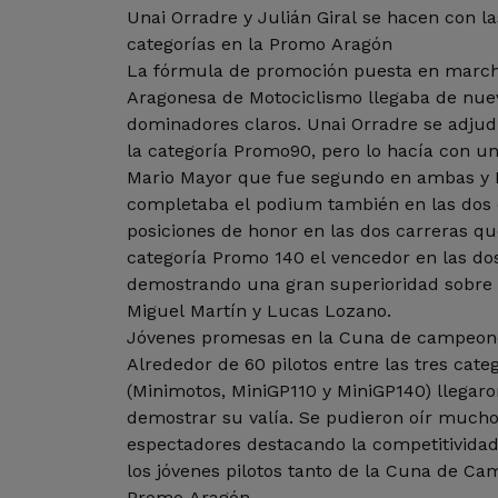
Unai Orradre y Julián Giral se hacen con la
categorías en la Promo Aragón
La fórmula de promoción puesta en march
Aragonesa de Motociclismo llegaba de nue
dominadores claros. Unai Orradre se adjud
la categoría Promo90, pero lo hacía con 
Mario Mayor que fue segundo en ambas y
completaba el podium también en las dos c
posiciones de honor en las dos carreras qu
categoría Promo 140 el vencedor en las do
demostrando una gran superioridad sobre s
Miguel Martín y Lucas Lozano.
Jóvenes promesas en la Cuna de campeon
Alrededor de 60 pilotos entre las tres cate
(Minimotos, MiniGP110 y MiniGP140) llegar
demostrar su valía. Se pudieron oír mucho
espectadores destacando la competitividad
los jóvenes pilotos tanto de la Cuna de C
Promo Aragón.