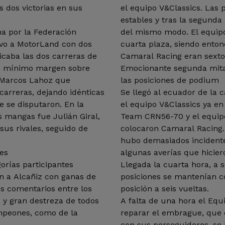
s dos victorias en sus
el equipo V&Classics. Las
estables y tras la segunda
a por la Federación
del mismo modo. El equip
vo a MotorLand con dos
cuarta plaza, siendo enton
icaba las dos carreras de
Camaral Racing eran sext
un mínimo margen sobre
Emocionante segunda mita
 Marcos Lahoz que
las posiciones de podium
arreras, dejando idénticas
Se llegó al ecuador de la c
e se disputaron. En la
el equipo V&Classics ya en
s mangas fue Julián Giral,
Team CRN56-70 y el equipo
us rivales, seguido de
colocaron Camaral Racing. 
hubo demasiados incidente
es
algunas averías que hicier
gorías participantes
Llegada la cuarta hora, a s
on a Alcañiz con ganas de
posiciones se mantenían c
s comentarios entre los
posición a seis vueltas.
 y gran destreza de todos
A falta de una hora el Equ
ampeones, como de la
reparar el embrague, que 
con sus perseguidores, se 