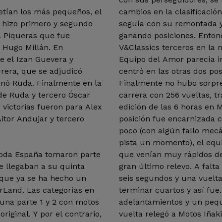
etían los más pequeños, el
cambios en la clasificación
 hizo primero y segundo
seguía con su remontada y
l Piqueras que fue
ganando posiciones. Enton
 Hugo Millán. En
V&Classics terceros en la
e el Izan Guevera y
Equipo del Amor parecía in
rera, que se adjudicó
centró en las otras dos po
ganó Ruda. Finalmente en la
Finalmente no hubo sorpre
de Ruda y tercero Óscar
carrera con 256 vueltas, t
victorias fueron para Alex
edición de las 6 horas en 
itor Andujar y tercero
posición fue encarnizada
poco (con algún fallo mec
pista un momento), el equi
 toda España tomaron parte
que venían muy rápidos des
ue llegaban a su quinta
gran último relevo. A falt
 que ya se ha hecho un
seis segundos y una vuelta
orLand. Las categorías en
terminar cuartos y así fue
 una parte 1 y 2 con motos
adelantamientos y un pequ
riginal. Y por el contrario,
vuelta relegó a Motos Iñaki