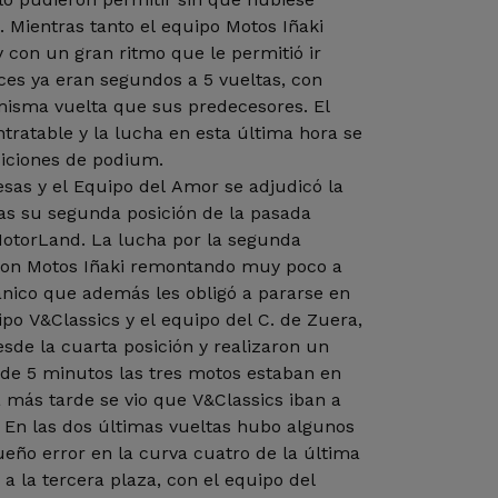
. Mientras tanto el equipo Motos Iñaki
 con un gran ritmo que le permitió ir
ces ya eran segundos a 5 vueltas, con
 misma vuelta que sus predecesores. El
tratable y la lucha en esta última hora se
siciones de podium.
sas y el Equipo del Amor se adjudicó la
ras su segunda posición de la pasada
MotorLand. La lucha por la segunda
 con Motos Iñaki remontando muy poco a
ánico que además les obligó a pararse en
po V&Classics y el equipo del C. de Zuera,
de la cuarta posición y realizaron un
a de 5 minutos las tres motos estaban en
 más tarde se vio que V&Classics iban a
. En las dos últimas vueltas hubo algunos
eño error en la curva cuatro de la última
 a la tercera plaza, con el equipo del