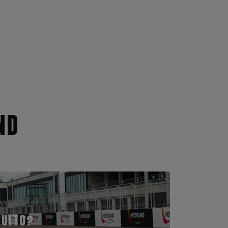
ND
CUITO?