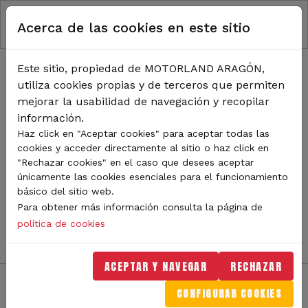
RUTA DE NAVEGACIÓN
Pasar al contenido principal
Acerca de las cookies en este sitio
Inicio
Noticias
TODA LA ACTUALIDAD DE
Este sitio, propiedad de MOTORLAND ARAGÓN,
utiliza cookies propias y de terceros que permiten
MOTORLAND
mejorar la usabilidad de navegación y recopilar
información.
Haz click en "Aceptar cookies" para aceptar todas las
cookies y acceder directamente al sitio o haz click en
Sigue de cerca todas las novedades de MotorLand
"Rechazar cookies" en el caso que desees aceptar
Aragón. Aquí encontrarás noticias sobre eventos,
únicamente las cookies esenciales para el funcionamiento
competiciones, pilotos, novedades del circuito y
básico del sitio web.
mucho más. Filtra por categoría o tipo de contenido y
Para obtener más información consulta la página de
no te pierdas nada del mundo del motor.
política de cookies
ACEPTAR Y NAVEGAR
RECHAZAR
CONFIGURAR COOKIES
Filtros