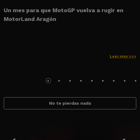
Un mes para que MotoGP vuelva a rugir en
E
MotorLand Aragón
l
s
Leer más >>>
No te pierdas nada