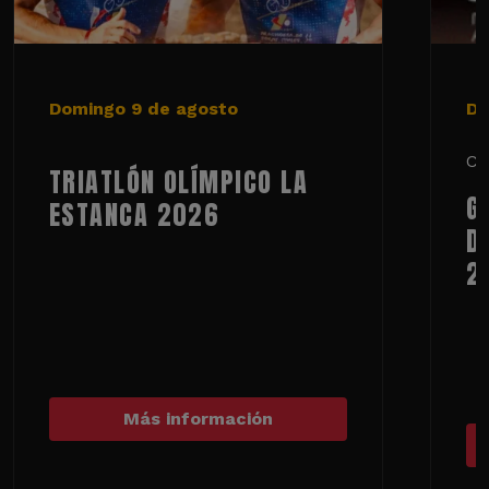
Domingo 9 de agosto
De
Ci
TRIATLÓN OLÍMPICO LA
G
ESTANCA 2026
D
2
Más información