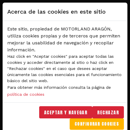
Pasar al contenido principal
Acerca de las cookies en este sitio
Este sitio, propiedad de MOTORLAND ARAGÓN,
utiliza cookies propias y de terceros que permiten
mejorar la usabilidad de navegación y recopilar
información.
Haz click en "Aceptar cookies" para aceptar todas las
cookies y acceder directamente al sitio o haz click en
"Rechazar cookies" en el caso que desees aceptar
Del 28 al 30 de agosto 2026
únicamente las cookies esenciales para el funcionamiento
Circuito de velocidad
básico del sitio web.
Para obtener más información consulta la página de
GRAN PREMIO
política de cookies
MICHELIN® DE ARAGÓN
DE MOTOGP™ 2026
ACEPTAR Y NAVEGAR
RECHAZAR
CONFIGURAR COOKIES