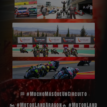
🏁 #MuchoMasQueUnCircuito
🏍️ #MotorLandAragon
🔥 #MotorLand