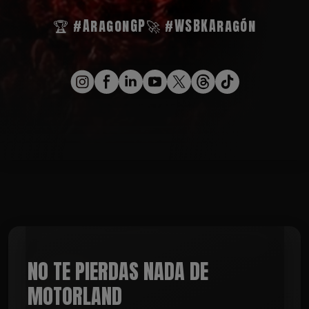
🏆 #AragonGP
🚀 #WSBKAragón
NO TE PIERDAS NADA DE
MOTORLAND