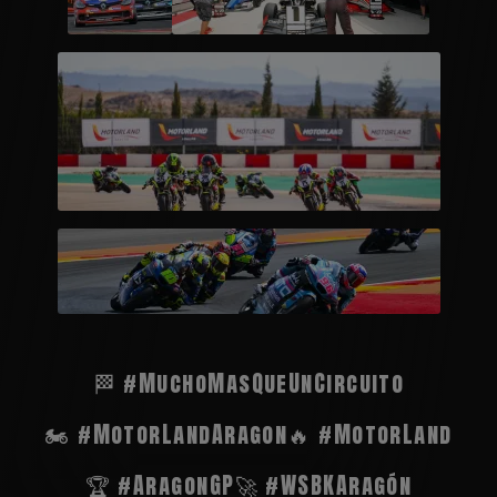
🏁 #MuchoMasQueUnCircuito
🏍️ #MotorLandAragon
🔥 #MotorLand
🏆 #AragonGP
🚀 #WSBKAragón