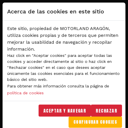
Pasar al contenido principal
Acerca de las cookies en este sitio
Este sitio, propiedad de MOTORLAND ARAGÓN,
utiliza cookies propias y de terceros que permiten
mejorar la usabilidad de navegación y recopilar
información.
Haz click en "Aceptar cookies" para aceptar todas las
cookies y acceder directamente al sitio o haz click en
"Rechazar cookies" en el caso que desees aceptar
Del 28 al 30 de agosto 2026
únicamente las cookies esenciales para el funcionamiento
Circuito de velocidad
básico del sitio web.
Para obtener más información consulta la página de
GRAN PREMIO
política de cookies
MICHELIN® DE ARAGÓN
DE MOTOGP™ 2026
ACEPTAR Y NAVEGAR
RECHAZAR
CONFIGURAR COOKIES