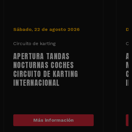
Sábado, 22 de agosto 2026
Do
Circuito de karting
Ci
APERTURA TANDAS
A
NOCTURNAS COCHES
M
CIRCUITO DE KARTING
C
INTERNACIONAL
I
Más información