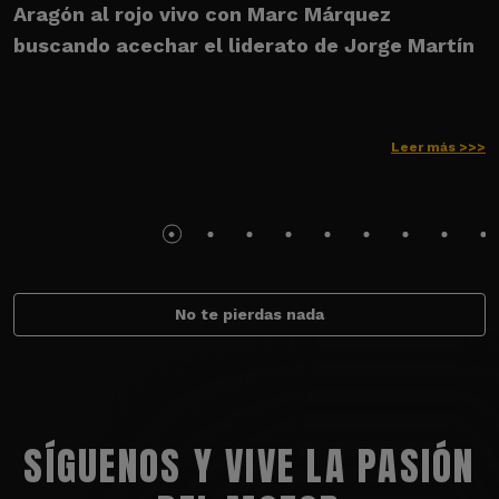
Aragón al rojo vivo con Marc Márquez
p
buscando acechar el liderato de Jorge Martín
P
Leer más >>>
No te pierdas nada
SÍGUENOS Y VIVE LA PASIÓN