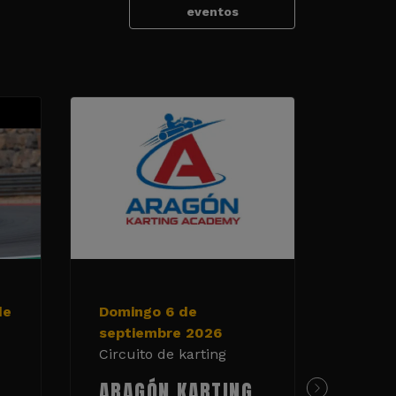
eventos
de
Domingo 6 de
19 y 
septiembre 2026
de 20
Circuito de karting
Circui
ARAGÓN KARTING
TAN