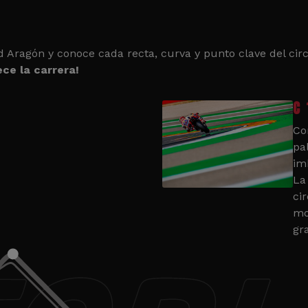
d Aragón y conoce cada recta, curva y punto clave del circ
ce la carrera!
C 
Co
pa
im
La
cir
mo
gr