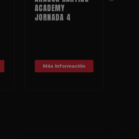
ACADEMY
MOT
JORNADA 4
Más información
Má