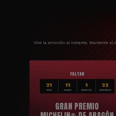
Vive la emoción al instante. Mantente al d
FALTAN
21
11
1
20
DÍAS
HORAS
MINUTOS
SEGUNDOS
GRAN PREMIO
MICHELIN® DE ARAGÓN