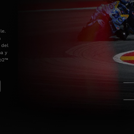
le.
n
 del
na y
to2™