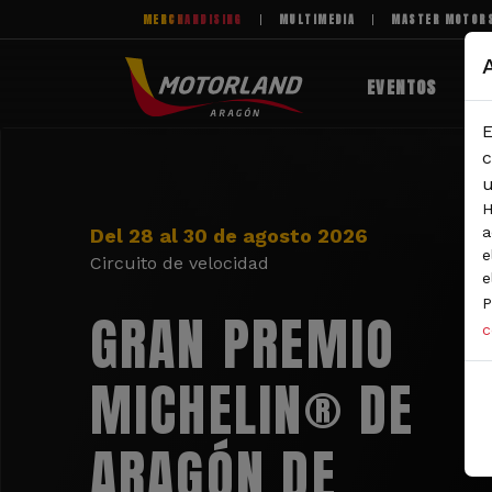
Pasar al contenido principal
MERCHANDISING
MULTIMEDIA
MASTER MOTOR
EVENTOS
E
c
u
H
a
Del 28 al 30 de agosto 2026
e
Circuito de velocidad
e
P
GRAN PREMIO
c
MICHELIN® DE
ARAGÓN DE