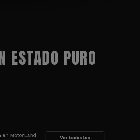
N ESTADO PURO
an en MotorLand
Ver todos los