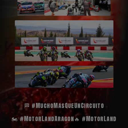
🏁 #MuchoMasQueUnCircuito
🏍️ #MotorLandAragon
🔥 #MotorLand