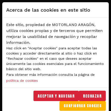
Pasar al contenido principal
Acerca de las cookies en este sitio
Este sitio, propiedad de MOTORLAND ARAGÓN,
utiliza cookies propias y de terceros que permiten
mejorar la usabilidad de navegación y recopilar
información.
Haz click en "Aceptar cookies" para aceptar todas las
cookies y acceder directamente al sitio o haz click en
"Rechazar cookies" en el caso que desees aceptar
Del 28 al 30 de agosto 2026
únicamente las cookies esenciales para el funcionamiento
Circuito de velocidad
básico del sitio web.
Para obtener más información consulta la página de
GRAN PREMIO
política de cookies
MICHELIN® DE ARAGÓN
DE MOTOGP™ 2026
ACEPTAR Y NAVEGAR
RECHAZAR
CONFIGURAR COOKIES