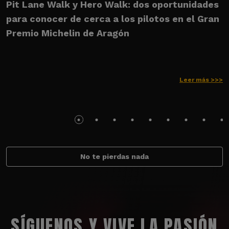
Pit Lane Walk y Hero Walk: dos oportunidades
U
para conocer de cerca a los pilotos en el Gran
M
Premio Michelin de Aragón
Leer más >>>
No te pierdas nada
SÍGUENOS Y VIVE LA PASIÓN