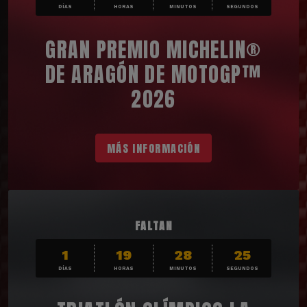
DÍAS
HORAS
MINUTOS
SEGUNDOS
GRAN PREMIO MICHELIN®
DE ARAGÓN DE MOTOGP™
2026
MÁS INFORMACIÓN
FALTAN
1
19
28
24
DÍAS
HORAS
MINUTOS
SEGUNDOS