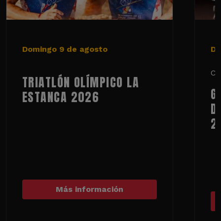
Domingo 9 de agosto
De
Ci
TRIATLÓN OLÍMPICO LA
G
ESTANCA 2026
D
2
Más información