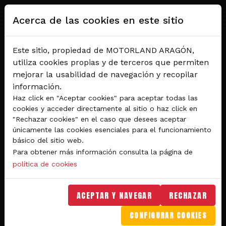
Pasar al contenido principal
Acerca de las cookies en este sitio
Este sitio, propiedad de MOTORLAND ARAGÓN,
utiliza cookies propias y de terceros que permiten
mejorar la usabilidad de navegación y recopilar
información.
Haz click en "Aceptar cookies" para aceptar todas las
cookies y acceder directamente al sitio o haz click en
"Rechazar cookies" en el caso que desees aceptar
Del 28 al 30 de agosto 2026
únicamente las cookies esenciales para el funcionamiento
Circuito de velocidad
básico del sitio web.
Para obtener más información consulta la página de
GRAN PREMIO
política de cookies
MICHELIN® DE ARAGÓN
DE MOTOGP™ 2026
ACEPTAR Y NAVEGAR
RECHAZAR
CONFIGURAR COOKIES