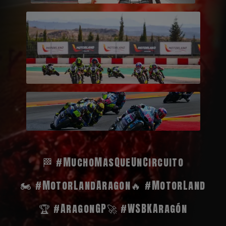
🏁 #MuchoMasQueUnCircuito
🏍️ #MotorLandAragon
🔥 #MotorLand
🏆 #AragonGP
🚀 #WSBKAragón