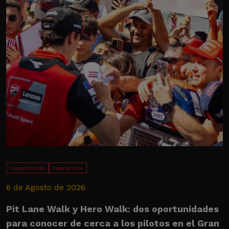
Competiciones
Experiencias
6 de Agosto de 2026
2
Pit Lane Walk y Hero Walk: dos oportunidades
U
para conocer de cerca a los pilotos en el Gran
M