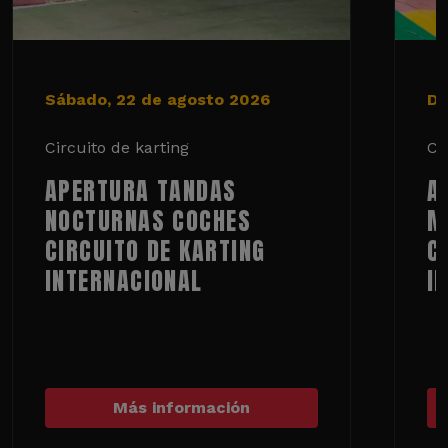
Sábado, 22 de agosto 2026
Do
Circuito de karting
Ci
APERTURA TANDAS
A
NOCTURNAS COCHES
M
CIRCUITO DE KARTING
C
INTERNACIONAL
I
Más información