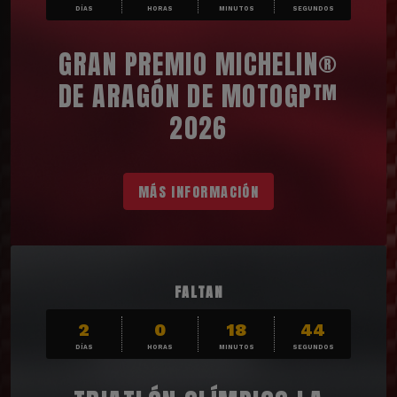
DÍAS
HORAS
MINUTOS
SEGUNDOS
GRAN PREMIO MICHELIN®
DE ARAGÓN DE MOTOGP™
2026
MÁS INFORMACIÓN
FALTAN
2
0
18
42
DÍAS
HORAS
MINUTOS
SEGUNDOS