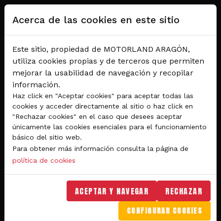
Pasar al contenido principal
Acerca de las cookies en este sitio
Este sitio, propiedad de MOTORLAND ARAGÓN,
utiliza cookies propias y de terceros que permiten
mejorar la usabilidad de navegación y recopilar
información.
Haz click en "Aceptar cookies" para aceptar todas las
cookies y acceder directamente al sitio o haz click en
"Rechazar cookies" en el caso que desees aceptar
Del 28 al 30 de agosto 2026
únicamente las cookies esenciales para el funcionamiento
Circuito de velocidad
básico del sitio web.
Para obtener más información consulta la página de
GRAN PREMIO
política de cookies
MICHELIN® DE ARAGÓN
DE MOTOGP™ 2026
ACEPTAR Y NAVEGAR
RECHAZAR
CONFIGURAR COOKIES