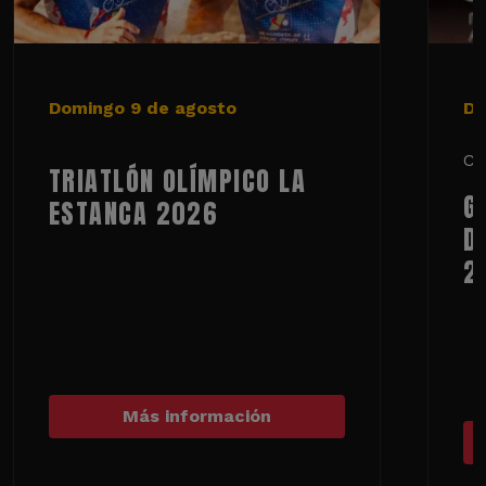
Domingo 9 de agosto
De
Ci
TRIATLÓN OLÍMPICO LA
G
ESTANCA 2026
D
2
Más información