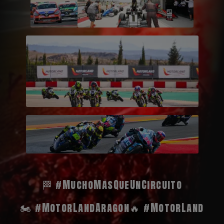
🏁 #MuchoMasQueUnCircuito
🏍️ #MotorLandAragon
🔥 #MotorLand