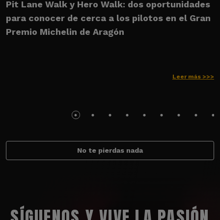
Pit Lane Walk y Hero Walk: dos oportunidades
U
para conocer de cerca a los pilotos en el Gran
M
Premio Michelin de Aragón
Leer más >>>
No te pierdas nada
SÍGUENOS Y VIVE LA PASIÓN