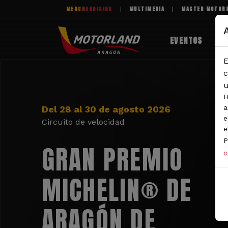
Pasar al contenido principal
MERCHANDISING
MULTIMEDIA
MASTER MOTOR
EVENTOS
E
c
u
H
a
Del 28 al 30 de agosto 2026
e
Circuito de velocidad
e
P
GRAN PREMIO
c
MICHELIN® DE
ARAGÓN DE