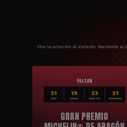
Vive la emoción al instante. Mantente al d
FALTAN
21
19
23
19
DÍAS
HORAS
MINUTOS
SEGUNDOS
GRAN PREMIO
MICHELIN® DE ARAGÓN