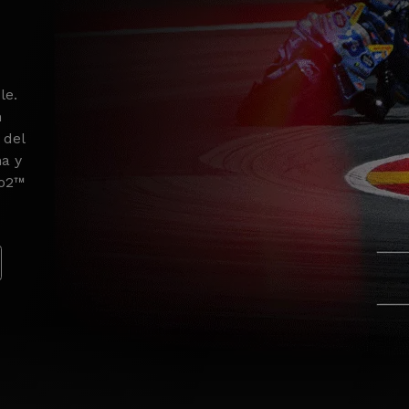
le.
n
 del
na y
to2™