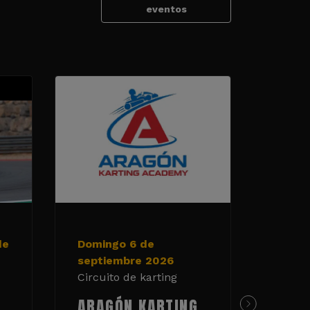
eventos
de
Domingo 6 de
19 y 
septiembre 2026
de 20
Circuito de karting
Circui
ARAGÓN KARTING
TAN