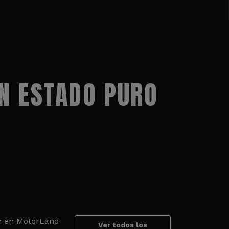
N ESTADO PURO
an en MotorLand
Ver todos los