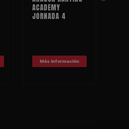
ACADEMY
MOT
JORNADA 4
Más información
Má