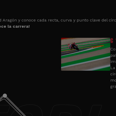
d Aragón y conoce cada recta, curva y punto clave del circ
ce la carrera!
C 
Co
pa
im
La
cir
mo
gr