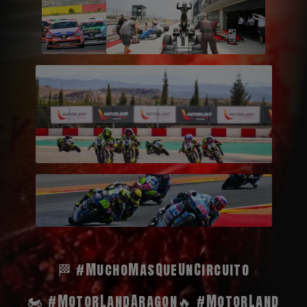
🏁 #MuchoMasQueUnCircuito
🏍️ #MotorLandAragon
🔥 #MotorLand