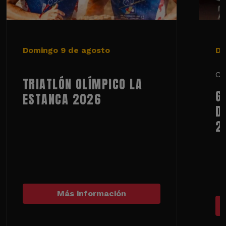
Domingo 9 de agosto
De
Ci
TRIATLÓN OLÍMPICO LA
G
ESTANCA 2026
D
2
Más información