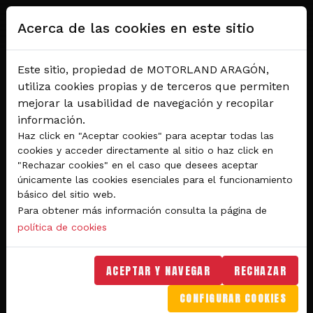
Pasar al contenido principal
Acerca de las cookies en este sitio
Este sitio, propiedad de MOTORLAND ARAGÓN,
utiliza cookies propias y de terceros que permiten
mejorar la usabilidad de navegación y recopilar
información.
Haz click en "Aceptar cookies" para aceptar todas las
cookies y acceder directamente al sitio o haz click en
"Rechazar cookies" en el caso que desees aceptar
Del 28 al 30 de agosto 2026
únicamente las cookies esenciales para el funcionamiento
Circuito de velocidad
básico del sitio web.
Para obtener más información consulta la página de
GRAN PREMIO
política de cookies
MICHELIN® DE ARAGÓN
DE MOTOGP™ 2026
ACEPTAR Y NAVEGAR
RECHAZAR
CONFIGURAR COOKIES