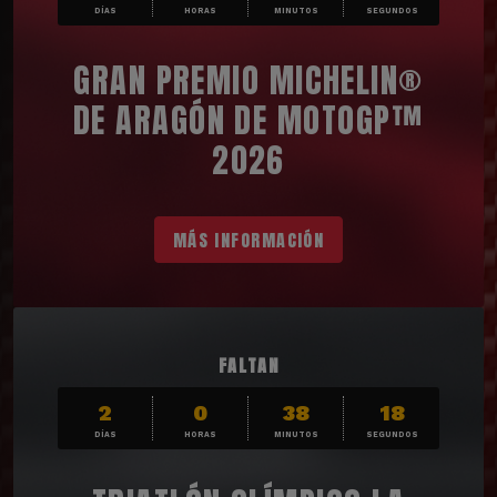
DÍAS
HORAS
MINUTOS
SEGUNDOS
GRAN PREMIO MICHELIN®
DE ARAGÓN DE MOTOGP™
2026
MÁS INFORMACIÓN
FALTAN
2
0
38
17
DÍAS
HORAS
MINUTOS
SEGUNDOS