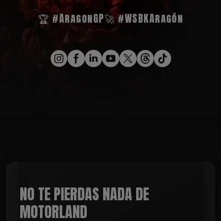
🏆 #AragonGP
🚀 #WSBKAragón
NO TE PIERDAS NADA DE
MOTORLAND