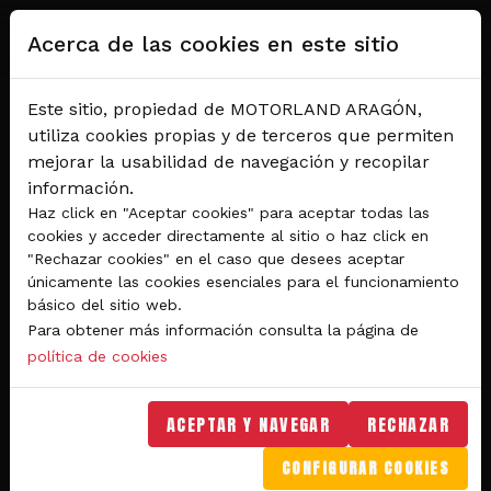
Pasar al contenido principal
Acerca de las cookies en este sitio
Este sitio, propiedad de MOTORLAND ARAGÓN,
utiliza cookies propias y de terceros que permiten
mejorar la usabilidad de navegación y recopilar
información.
Haz click en "Aceptar cookies" para aceptar todas las
cookies y acceder directamente al sitio o haz click en
"Rechazar cookies" en el caso que desees aceptar
Del 28 al 30 de agosto 2026
únicamente las cookies esenciales para el funcionamiento
Circuito de velocidad
básico del sitio web.
Para obtener más información consulta la página de
GRAN PREMIO
política de cookies
MICHELIN® DE ARAGÓN
DE MOTOGP™ 2026
ACEPTAR Y NAVEGAR
RECHAZAR
CONFIGURAR COOKIES