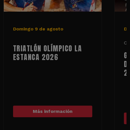
Domingo 9 de agosto
De
Ci
TRIATLÓN OLÍMPICO LA
G
ESTANCA 2026
D
2
Más información