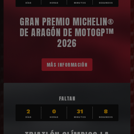
DÍAS
HORAS
MINUTOS
SEGUNDOS
GRAN PREMIO MICHELIN®
DE ARAGÓN DE MOTOGP™
2026
MÁS INFORMACIÓN
FALTAN
2
0
31
6
DÍAS
HORAS
MINUTOS
SEGUNDOS