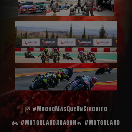
🏁 #MuchoMasQueUnCircuito
🏍️ #MotorLandAragon
🔥 #MotorLand