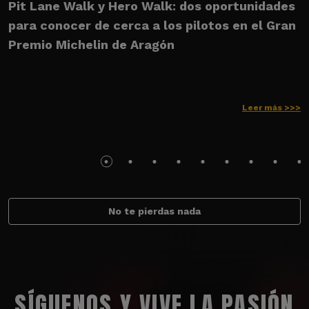
Pit Lane Walk y Hero Walk: dos oportunidades
U
para conocer de cerca a los pilotos en el Gran
M
Premio Michelin de Aragón
Leer más >>>
No te pierdas nada
SÍGUENOS Y VIVE LA PASIÓN