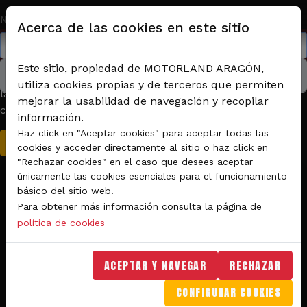
Pasar al contenido principal
Nombre de usuario o correo electrónico
Acerca de las cookies en este sitio
SOLAPAS PRINCIPALES
Este sitio, propiedad de MOTORLAND ARAGÓN,
Togg
Reinicializar su contraseña
Las instrucciones para restablecer la clave se enviarán a
utiliza cookies propias y de terceros que permiten
la dirección de correo electrónico con la que se registró
mejorar la usabilidad de navegación y recopilar
como usuario.
información.
Haz click en "Aceptar cookies" para aceptar todas las
cookies y acceder directamente al sitio o haz click en
"Rechazar cookies" en el caso que desees aceptar
únicamente las cookies esenciales para el funcionamiento
básico del sitio web.
NO TE PIERDAS NADA DE
Para obtener más información consulta la página de
política de cookies
MOTORLAND
¡Sé el primero en enterarte de todo! Accede a 
ACEPTAR Y NAVEGAR
RECHAZAR
contenido exclusivo y promociones antes que 
CONFIGURAR COOKIES
nadie.