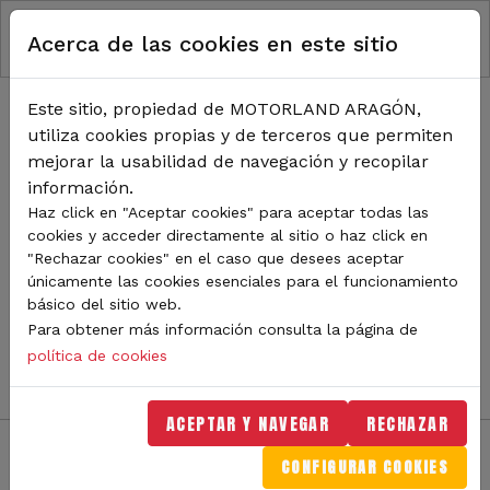
RUTA DE NAVEGACIÓN
Pasar al contenido principal
Acerca de las cookies en este sitio
Inicio
Noticias
TODA LA ACTUALIDAD DE
Este sitio, propiedad de MOTORLAND ARAGÓN,
utiliza cookies propias y de terceros que permiten
MOTORLAND
mejorar la usabilidad de navegación y recopilar
información.
Haz click en "Aceptar cookies" para aceptar todas las
cookies y acceder directamente al sitio o haz click en
Sigue de cerca todas las novedades de MotorLand
"Rechazar cookies" en el caso que desees aceptar
Aragón. Aquí encontrarás noticias sobre eventos,
únicamente las cookies esenciales para el funcionamiento
competiciones, pilotos, novedades del circuito y
básico del sitio web.
mucho más. Filtra por categoría o tipo de contenido y
Para obtener más información consulta la página de
no te pierdas nada del mundo del motor.
política de cookies
ACEPTAR Y NAVEGAR
RECHAZAR
CONFIGURAR COOKIES
Filtros