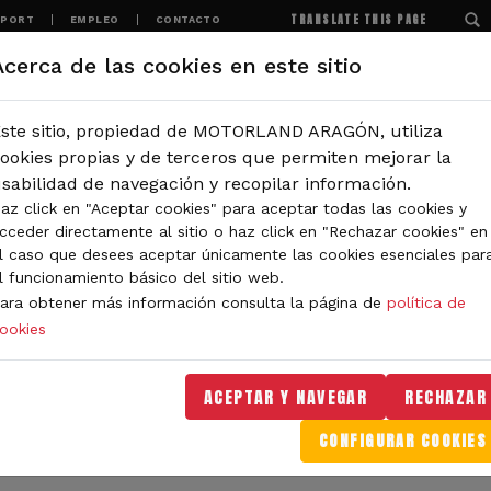
TRANSLATE THIS PAGE
SPORT
EMPLEO
CONTACTO
Acerca de las cookies en este sitio
MOTORLAND
EXPERIENCIAS
NOTICIAS
ste sitio, propiedad de MOTORLAND ARAGÓN, utiliza
IÓN
ookies propias y de terceros que permiten mejorar la
sabilidad de navegación y recopilar información.
az click en "Aceptar cookies" para aceptar todas las cookies y
IDAD DE MOTORLAND
cceder directamente al sitio o haz click en "Rechazar cookies" en
l caso que desees aceptar únicamente las cookies esenciales par
l funcionamiento básico del sitio web.
ara obtener más información consulta la página de
política de
ookies
orLand Aragón. Aquí encontrarás noticias sobre eventos, 
. Filtra por categoría o tipo de contenido y no te pierdas
ACEPTAR Y NAVEGAR
RECHAZAR
CONFIGURAR COOKIES