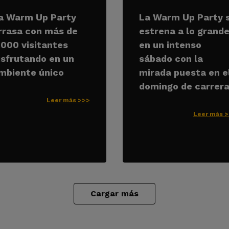
a Warm Up Party
La Warm Up Party 
rrasa con más de
estrena a lo grand
.000 visitantes
en un intenso
isfrutando en un
sábado con la
mbiente único
mirada puesta en e
domingo de carrer
Leer más >>>
Leer más 
Cargar más