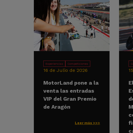
Experiencias
Competiciones
C
16 de Julio de 2026
1
MotorLand pone a la
E
venta las entradas
E
VIP del Gran Premio
d
de Aragón
M
c
f
Leer más >>>
c