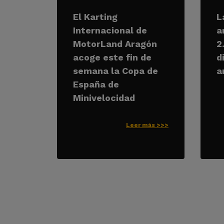
El Karting
L
Internacional de
a
MotorLand Aragón
2
acoge este fin de
d
semana la Copa de
a
España de
Minivelocidad
Leer más >>>