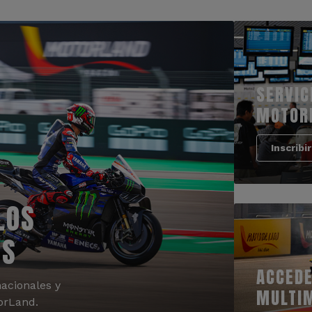
SERVIC
MOTOR
Inscribi
LOS
OS
ACCEDE
acionales y
MULTI
orLand.