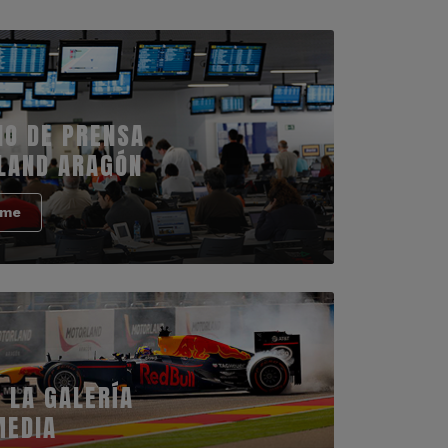
IO DE PRENSA
LAND ARAGÓN
rme
 LA GALERÍA
MEDIA