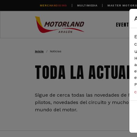
Pasar al contenido principal
MERCHANDISING
MULTIMEDIA
MASTER MOTOR
EVENTOS
E
RUTA DE NAVEGAC
c
u
Inicio
Noticias
H
TODA LA ACTUAL
a
e
e
P
c
Sigue de cerca todas las novedades de Mot
pilotos, novedades del circuito y mucho más
mundo del motor.