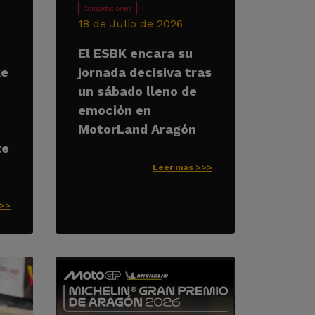
Competiciones
18 de Julio de 2026
El ESBK encara su
ke
jornada decisiva tras
un sábado lleno de
emoción en
MotorLand Aragón
te
Leer más >>>
>>>