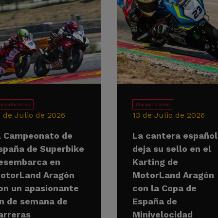
ompeticiones
Competiciones
5 de Julio de 2026
13 de Julio de 2026
l Campeonato de
La cantera españo
spaña de Superbike
deja su sello en el
esembarca en
Karting de
otorLand Aragón
MotorLand Aragón
on un apasionante
con la Copa de
in de semana de
España de
arreras
Minivelocidad