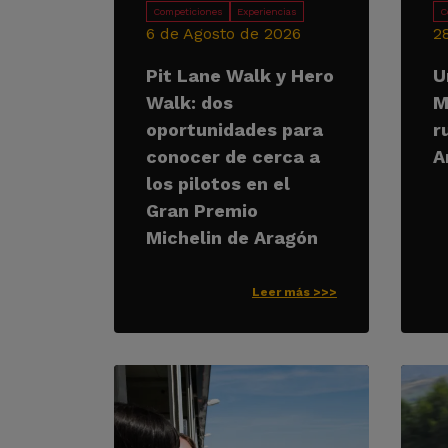
Competiciones
Experiencias
C
6 de Agosto de 2026
2
Pit Lane Walk y Hero
U
Walk: dos
M
oportunidades para
r
conocer de cerca a
A
los pilotos en el
Gran Premio
Michelin de Aragón
Leer más >>>