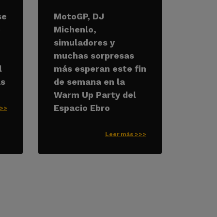
se
MotoGP, DJ
e
Michenlo,
simuladores y
muchas sorpresas
l
más esperan este fin
as
de semana en la
Warm Up Party del
Espacio Ebro
>>>
Leer más >>>