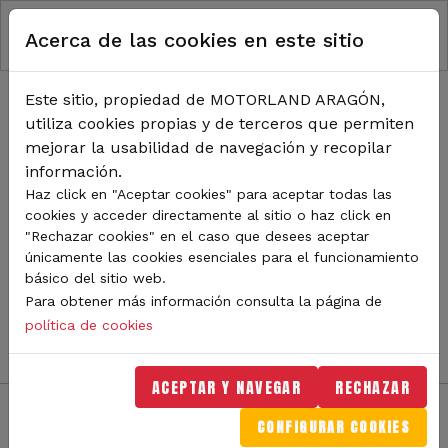
RUTA DE NAVEGACIÓN
Pasar al contenido principal
Acerca de las cookies en este sitio
Inicio
Noticias
TODA LA ACTUALIDAD DE
Este sitio, propiedad de MOTORLAND ARAGÓN,
utiliza cookies propias y de terceros que permiten
MOTORLAND
mejorar la usabilidad de navegación y recopilar
información.
Haz click en "Aceptar cookies" para aceptar todas las
cookies y acceder directamente al sitio o haz click en
Sigue de cerca todas las novedades de MotorLand
"Rechazar cookies" en el caso que desees aceptar
Aragón. Aquí encontrarás noticias sobre eventos,
únicamente las cookies esenciales para el funcionamiento
competiciones, pilotos, novedades del circuito y
básico del sitio web.
mucho más. Filtra por categoría o tipo de contenido y
Para obtener más información consulta la página de
no te pierdas nada del mundo del motor.
política de cookies
ACEPTAR Y NAVEGAR
RECHAZAR
CONFIGURAR COOKIES
Filtros