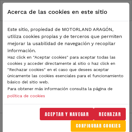
RUTA DE NAVEGACIÓN
Pasar al contenido principal
Acerca de las cookies en este sitio
Inicio
Noticias
TODA LA ACTUALIDAD DE
Este sitio, propiedad de MOTORLAND ARAGÓN,
utiliza cookies propias y de terceros que permiten
MOTORLAND
mejorar la usabilidad de navegación y recopilar
información.
Haz click en "Aceptar cookies" para aceptar todas las
cookies y acceder directamente al sitio o haz click en
Sigue de cerca todas las novedades de MotorLand
"Rechazar cookies" en el caso que desees aceptar
Aragón. Aquí encontrarás noticias sobre eventos,
únicamente las cookies esenciales para el funcionamiento
competiciones, pilotos, novedades del circuito y
básico del sitio web.
mucho más. Filtra por categoría o tipo de contenido y
Para obtener más información consulta la página de
no te pierdas nada del mundo del motor.
política de cookies
ACEPTAR Y NAVEGAR
RECHAZAR
CONFIGURAR COOKIES
Filtros