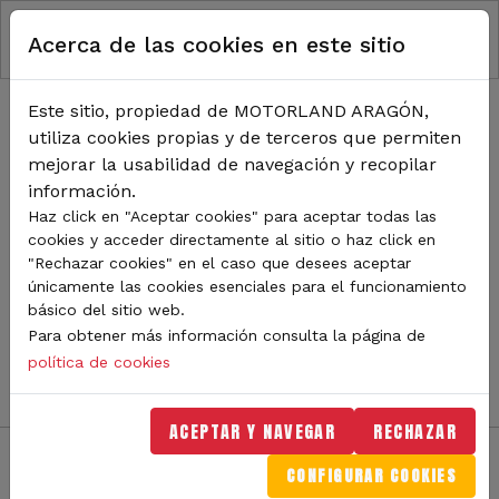
RUTA DE NAVEGACIÓN
Pasar al contenido principal
Acerca de las cookies en este sitio
Inicio
Noticias
TODA LA ACTUALIDAD DE
Este sitio, propiedad de MOTORLAND ARAGÓN,
utiliza cookies propias y de terceros que permiten
MOTORLAND
mejorar la usabilidad de navegación y recopilar
información.
Haz click en "Aceptar cookies" para aceptar todas las
cookies y acceder directamente al sitio o haz click en
Sigue de cerca todas las novedades de MotorLand
"Rechazar cookies" en el caso que desees aceptar
Aragón. Aquí encontrarás noticias sobre eventos,
únicamente las cookies esenciales para el funcionamiento
competiciones, pilotos, novedades del circuito y
básico del sitio web.
mucho más. Filtra por categoría o tipo de contenido y
Para obtener más información consulta la página de
no te pierdas nada del mundo del motor.
política de cookies
ACEPTAR Y NAVEGAR
RECHAZAR
CONFIGURAR COOKIES
Filtros