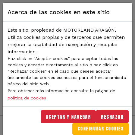
RUTA DE NAVEGACIÓN
Pasar al contenido principal
Acerca de las cookies en este sitio
Inicio
Noticias
TODA LA ACTUALIDAD DE
Este sitio, propiedad de MOTORLAND ARAGÓN,
utiliza cookies propias y de terceros que permiten
MOTORLAND
mejorar la usabilidad de navegación y recopilar
información.
Haz click en "Aceptar cookies" para aceptar todas las
cookies y acceder directamente al sitio o haz click en
Sigue de cerca todas las novedades de MotorLand
"Rechazar cookies" en el caso que desees aceptar
Aragón. Aquí encontrarás noticias sobre eventos,
únicamente las cookies esenciales para el funcionamiento
competiciones, pilotos, novedades del circuito y
básico del sitio web.
mucho más. Filtra por categoría o tipo de contenido y
Para obtener más información consulta la página de
no te pierdas nada del mundo del motor.
política de cookies
ACEPTAR Y NAVEGAR
RECHAZAR
CONFIGURAR COOKIES
Filtros