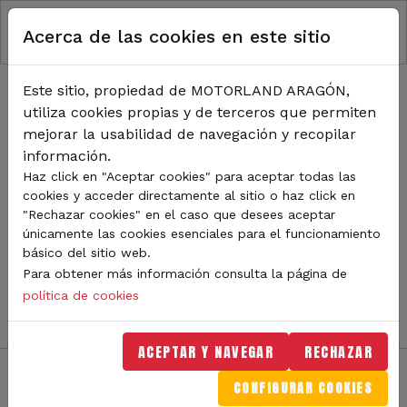
RUTA DE NAVEGACIÓN
Pasar al contenido principal
Acerca de las cookies en este sitio
Inicio
Noticias
TODA LA ACTUALIDAD DE
Este sitio, propiedad de MOTORLAND ARAGÓN,
utiliza cookies propias y de terceros que permiten
MOTORLAND
mejorar la usabilidad de navegación y recopilar
información.
Haz click en "Aceptar cookies" para aceptar todas las
cookies y acceder directamente al sitio o haz click en
Sigue de cerca todas las novedades de MotorLand
"Rechazar cookies" en el caso que desees aceptar
Aragón. Aquí encontrarás noticias sobre eventos,
únicamente las cookies esenciales para el funcionamiento
competiciones, pilotos, novedades del circuito y
básico del sitio web.
mucho más. Filtra por categoría o tipo de contenido y
Para obtener más información consulta la página de
no te pierdas nada del mundo del motor.
política de cookies
ACEPTAR Y NAVEGAR
RECHAZAR
CONFIGURAR COOKIES
Filtros