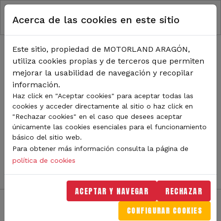
RUTA DE NAVEGACIÓN
Pasar al contenido principal
Acerca de las cookies en este sitio
Inicio
Noticias
TODA LA ACTUALIDAD DE
Este sitio, propiedad de MOTORLAND ARAGÓN,
utiliza cookies propias y de terceros que permiten
MOTORLAND
mejorar la usabilidad de navegación y recopilar
información.
Haz click en "Aceptar cookies" para aceptar todas las
cookies y acceder directamente al sitio o haz click en
Sigue de cerca todas las novedades de MotorLand
"Rechazar cookies" en el caso que desees aceptar
Aragón. Aquí encontrarás noticias sobre eventos,
únicamente las cookies esenciales para el funcionamiento
competiciones, pilotos, novedades del circuito y
básico del sitio web.
mucho más. Filtra por categoría o tipo de contenido y
Para obtener más información consulta la página de
no te pierdas nada del mundo del motor.
política de cookies
ACEPTAR Y NAVEGAR
RECHAZAR
CONFIGURAR COOKIES
Filtros