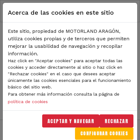
RUTA DE NAVEGACIÓN
Pasar al contenido principal
Acerca de las cookies en este sitio
Inicio
Noticias
TODA LA ACTUALIDAD DE
Este sitio, propiedad de MOTORLAND ARAGÓN,
utiliza cookies propias y de terceros que permiten
MOTORLAND
mejorar la usabilidad de navegación y recopilar
información.
Haz click en "Aceptar cookies" para aceptar todas las
cookies y acceder directamente al sitio o haz click en
Sigue de cerca todas las novedades de MotorLand
"Rechazar cookies" en el caso que desees aceptar
Aragón. Aquí encontrarás noticias sobre eventos,
únicamente las cookies esenciales para el funcionamiento
competiciones, pilotos, novedades del circuito y
básico del sitio web.
mucho más. Filtra por categoría o tipo de contenido y
Para obtener más información consulta la página de
no te pierdas nada del mundo del motor.
política de cookies
ACEPTAR Y NAVEGAR
RECHAZAR
CONFIGURAR COOKIES
Filtros