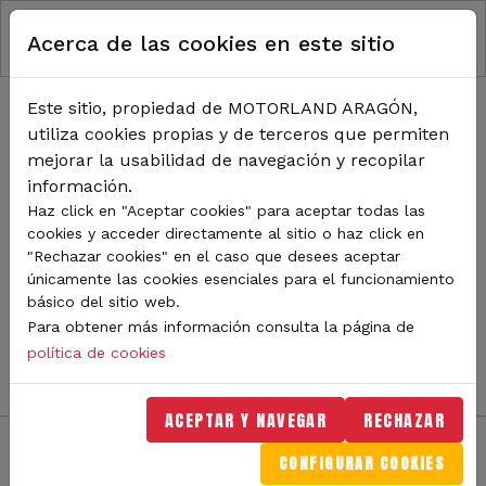
RUTA DE NAVEGACIÓN
Pasar al contenido principal
Acerca de las cookies en este sitio
Inicio
Noticias
TODA LA ACTUALIDAD DE
Este sitio, propiedad de MOTORLAND ARAGÓN,
utiliza cookies propias y de terceros que permiten
MOTORLAND
mejorar la usabilidad de navegación y recopilar
información.
Haz click en "Aceptar cookies" para aceptar todas las
cookies y acceder directamente al sitio o haz click en
Sigue de cerca todas las novedades de MotorLand
"Rechazar cookies" en el caso que desees aceptar
Aragón. Aquí encontrarás noticias sobre eventos,
únicamente las cookies esenciales para el funcionamiento
competiciones, pilotos, novedades del circuito y
básico del sitio web.
mucho más. Filtra por categoría o tipo de contenido y
Para obtener más información consulta la página de
no te pierdas nada del mundo del motor.
política de cookies
ACEPTAR Y NAVEGAR
RECHAZAR
CONFIGURAR COOKIES
Filtros