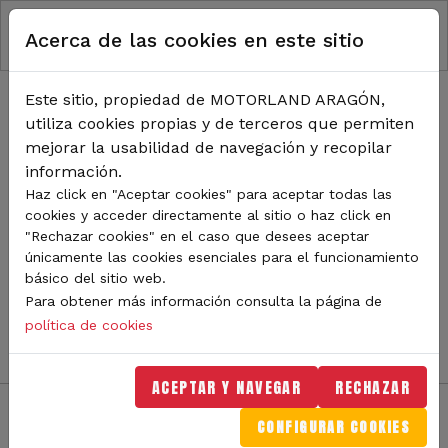
RUTA DE NAVEGACIÓN
Pasar al contenido principal
Acerca de las cookies en este sitio
Inicio
Noticias
TODA LA ACTUALIDAD DE
Este sitio, propiedad de MOTORLAND ARAGÓN,
utiliza cookies propias y de terceros que permiten
MOTORLAND
mejorar la usabilidad de navegación y recopilar
información.
Haz click en "Aceptar cookies" para aceptar todas las
cookies y acceder directamente al sitio o haz click en
Sigue de cerca todas las novedades de MotorLand
"Rechazar cookies" en el caso que desees aceptar
Aragón. Aquí encontrarás noticias sobre eventos,
únicamente las cookies esenciales para el funcionamiento
competiciones, pilotos, novedades del circuito y
básico del sitio web.
mucho más. Filtra por categoría o tipo de contenido y
Para obtener más información consulta la página de
no te pierdas nada del mundo del motor.
política de cookies
ACEPTAR Y NAVEGAR
RECHAZAR
CONFIGURAR COOKIES
Filtros