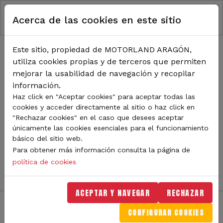
RUTA DE NAVEGACIÓN
Pasar al contenido principal
Acerca de las cookies en este sitio
Inicio
Noticias
TODA LA ACTUALIDAD DE
Este sitio, propiedad de MOTORLAND ARAGÓN,
utiliza cookies propias y de terceros que permiten
MOTORLAND
mejorar la usabilidad de navegación y recopilar
información.
Haz click en "Aceptar cookies" para aceptar todas las
cookies y acceder directamente al sitio o haz click en
Sigue de cerca todas las novedades de MotorLand
"Rechazar cookies" en el caso que desees aceptar
Aragón. Aquí encontrarás noticias sobre eventos,
únicamente las cookies esenciales para el funcionamiento
competiciones, pilotos, novedades del circuito y
básico del sitio web.
mucho más. Filtra por categoría o tipo de contenido y
Para obtener más información consulta la página de
no te pierdas nada del mundo del motor.
política de cookies
ACEPTAR Y NAVEGAR
RECHAZAR
CONFIGURAR COOKIES
Filtros