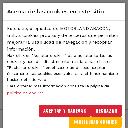
RUTA DE NAVEGACIÓN
Pasar al contenido principal
Acerca de las cookies en este sitio
Inicio
Noticias
TODA LA ACTUALIDAD DE
Este sitio, propiedad de MOTORLAND ARAGÓN,
utiliza cookies propias y de terceros que permiten
MOTORLAND
mejorar la usabilidad de navegación y recopilar
información.
Haz click en "Aceptar cookies" para aceptar todas las
cookies y acceder directamente al sitio o haz click en
Sigue de cerca todas las novedades de MotorLand
"Rechazar cookies" en el caso que desees aceptar
Aragón. Aquí encontrarás noticias sobre eventos,
únicamente las cookies esenciales para el funcionamiento
competiciones, pilotos, novedades del circuito y
básico del sitio web.
mucho más. Filtra por categoría o tipo de contenido y
Para obtener más información consulta la página de
no te pierdas nada del mundo del motor.
política de cookies
ACEPTAR Y NAVEGAR
RECHAZAR
CONFIGURAR COOKIES
Filtros