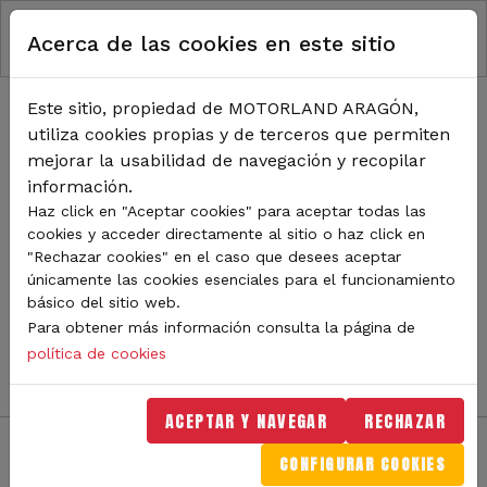
RUTA DE NAVEGACIÓN
Pasar al contenido principal
Acerca de las cookies en este sitio
Inicio
Noticias
TODA LA ACTUALIDAD DE
Este sitio, propiedad de MOTORLAND ARAGÓN,
utiliza cookies propias y de terceros que permiten
MOTORLAND
mejorar la usabilidad de navegación y recopilar
información.
Haz click en "Aceptar cookies" para aceptar todas las
cookies y acceder directamente al sitio o haz click en
Sigue de cerca todas las novedades de MotorLand
"Rechazar cookies" en el caso que desees aceptar
Aragón. Aquí encontrarás noticias sobre eventos,
únicamente las cookies esenciales para el funcionamiento
competiciones, pilotos, novedades del circuito y
básico del sitio web.
mucho más. Filtra por categoría o tipo de contenido y
Para obtener más información consulta la página de
no te pierdas nada del mundo del motor.
política de cookies
ACEPTAR Y NAVEGAR
RECHAZAR
CONFIGURAR COOKIES
Filtros