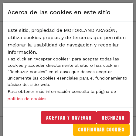
RUTA DE NAVEGACIÓN
Pasar al contenido principal
Acerca de las cookies en este sitio
Inicio
Noticias
TODA LA ACTUALIDAD DE
Este sitio, propiedad de MOTORLAND ARAGÓN,
utiliza cookies propias y de terceros que permiten
MOTORLAND
mejorar la usabilidad de navegación y recopilar
información.
Haz click en "Aceptar cookies" para aceptar todas las
cookies y acceder directamente al sitio o haz click en
Sigue de cerca todas las novedades de MotorLand
"Rechazar cookies" en el caso que desees aceptar
Aragón. Aquí encontrarás noticias sobre eventos,
únicamente las cookies esenciales para el funcionamiento
competiciones, pilotos, novedades del circuito y
básico del sitio web.
mucho más. Filtra por categoría o tipo de contenido y
Para obtener más información consulta la página de
no te pierdas nada del mundo del motor.
política de cookies
ACEPTAR Y NAVEGAR
RECHAZAR
CONFIGURAR COOKIES
Filtros