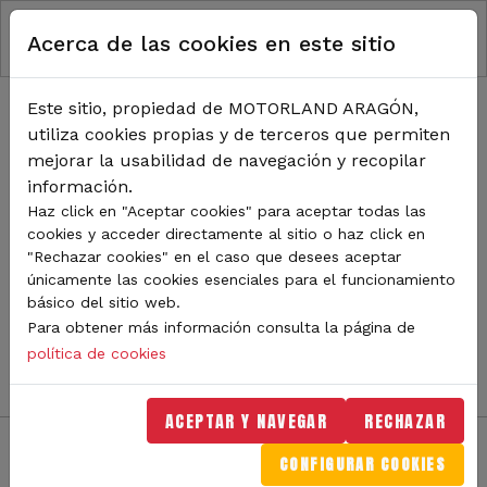
RUTA DE NAVEGACIÓN
Pasar al contenido principal
Acerca de las cookies en este sitio
Inicio
Noticias
TODA LA ACTUALIDAD DE
Este sitio, propiedad de MOTORLAND ARAGÓN,
utiliza cookies propias y de terceros que permiten
MOTORLAND
mejorar la usabilidad de navegación y recopilar
información.
Haz click en "Aceptar cookies" para aceptar todas las
cookies y acceder directamente al sitio o haz click en
Sigue de cerca todas las novedades de MotorLand
"Rechazar cookies" en el caso que desees aceptar
Aragón. Aquí encontrarás noticias sobre eventos,
únicamente las cookies esenciales para el funcionamiento
competiciones, pilotos, novedades del circuito y
básico del sitio web.
mucho más. Filtra por categoría o tipo de contenido y
Para obtener más información consulta la página de
no te pierdas nada del mundo del motor.
política de cookies
ACEPTAR Y NAVEGAR
RECHAZAR
CONFIGURAR COOKIES
Filtros