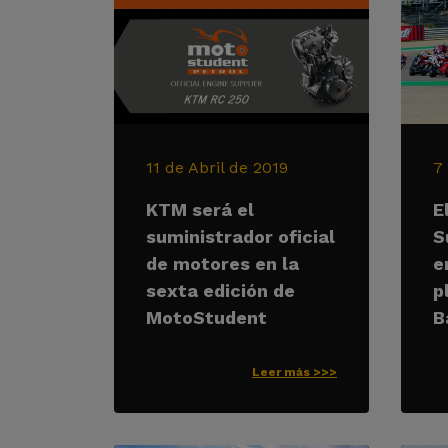
11 de Abril de 2019
7
KTM será el
E
suministrador oficial
S
de motores en la
e
sexta edición de
p
MotoStudent
B
Leer más >>>