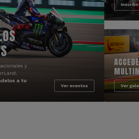
Inscribi
LOS
OS
ACCEDE
acionales y
MULTI
orLand.
delos a tu
Ver eventos
Ver gale