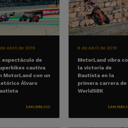
 de Abril de 2019
6 de Abril de 2019
l espectáculo de
MotorLand vibra c
uperbikes cautiva
la victoria de
n MotorLand con un
Bautista en la
letórico Álvaro
primera carrera de
autista
WorldSBK
Leer más >>>
Leer más 