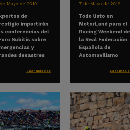
 de Mayo de 2019
7 de Mayo de 2019
xpertos de
Todo listo en
restigio impartirán
MotorLand para el
as conferencias del
Racing Weekend de
 Foro Subitis sobre
la Real Federación
mergencias y
Española de
randes desastres
Automovilismo
Leer más >>>
Leer más 