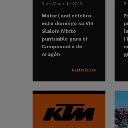
9 de Mayo de 2019
8
MotorLand celebra
E
este domingo su VIII
p
Slalom Mixto
l
puntuable para el
I
Campeonato de
e
Aragón
g
Leer más >>>