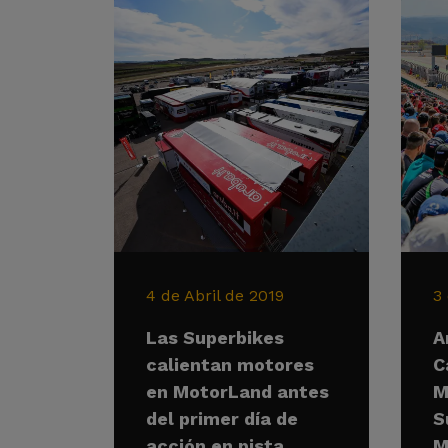
4 de Abril de 2019
3
Las Superbikes
A
calientan motores
C
en MotorLand antes
M
del primer día de
S
acción en pista
M