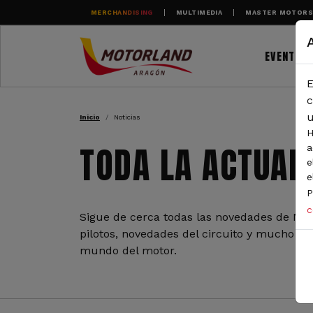
Pasar al contenido principal
MERCHANDISING
MULTIMEDIA
MASTER MOTOR
EVENTOS
E
RUTA DE NAVEGAC
c
u
Inicio
Noticias
H
TODA LA ACTUAL
a
e
e
P
c
Sigue de cerca todas las novedades de Mot
pilotos, novedades del circuito y mucho más
mundo del motor.