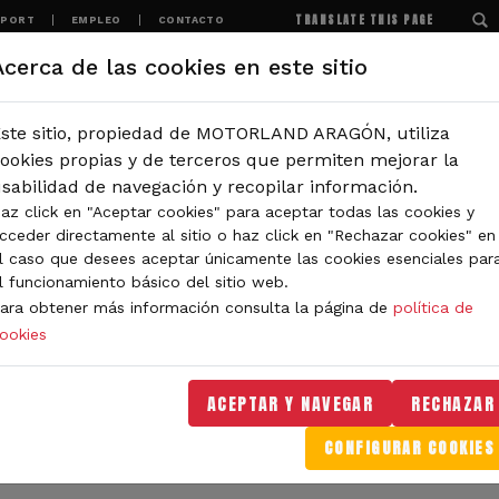
TRANSLATE THIS PAGE
SPORT
EMPLEO
CONTACTO
Acerca de las cookies en este sitio
MOTORLAND
EXPERIENCIAS
NOTICIAS
ste sitio, propiedad de MOTORLAND ARAGÓN, utiliza
IÓN
ookies propias y de terceros que permiten mejorar la
sabilidad de navegación y recopilar información.
az click en "Aceptar cookies" para aceptar todas las cookies y
IDAD DE MOTORLAND
cceder directamente al sitio o haz click en "Rechazar cookies" en
l caso que desees aceptar únicamente las cookies esenciales par
l funcionamiento básico del sitio web.
ara obtener más información consulta la página de
política de
ookies
orLand Aragón. Aquí encontrarás noticias sobre eventos, 
. Filtra por categoría o tipo de contenido y no te pierdas
ACEPTAR Y NAVEGAR
RECHAZAR
CONFIGURAR COOKIES