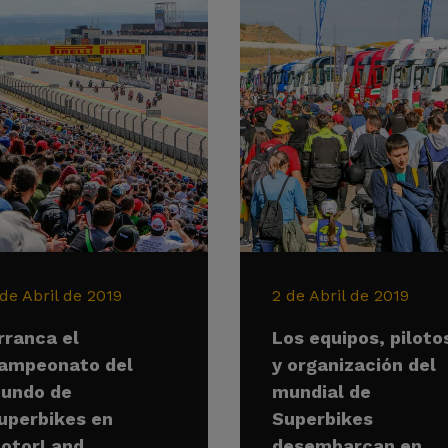
 de Abril de 2019
2 de Abril de 2019
rranca el
Los equipos, piloto
ampeonato del
y organización del
undo de
mundial de
uperbikes en
Superbikes
otorLand
desembarcan en