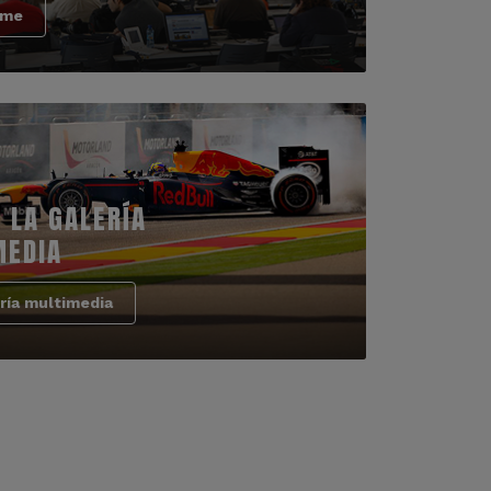
rme
 LA GALERÍA
MEDIA
ría multimedia